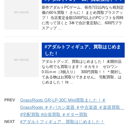
新作アダルトPCゲーム、発売7日以内なら税別定
価の60％買取！ さらに！ まとめ買取プラスアッ
プ！ 当店査定金額1500円以上のPCソフトを同時
に売って頂くと 3本で合計査定額に、600円プラ
スアップ …
#アダルトフィギュア、買取はじめま
した！
アダルトグッズ、買取はじめました！ 未開封品
なら何でも買取ります！ オカモト ゼロワン
0.01ｍｍ（3個入り） 300円買取！！ ＊開封し
てある物はお買取りできません。 宅配買取、は
じめました！ ht …
PREV
GrassRoots GR-LP-30C Mini買取ました！＃
GrassRoots ＃チバカン楽器 ＃中古楽器 ＃楽器買取
#宅配買取 #出張買取 ＃ギター買取
NEXT
#アダルトフィギュア、買取はじめました！