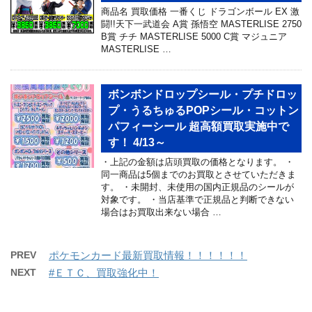
商品名 買取価格 一番くじ ドラゴンボール EX 激
闘!!天下一武道会 A賞 孫悟空 MASTERLISE 2750
B賞 チチ MASTERLISE 5000 C賞 マジュニア
MASTERLISE …
ボンボンドロップシール・プチドロッ
プ・うるちゅるPOPシール・コットン
パフィーシール 超高額買取実施中で
す！ 4/13～
・上記の金額は店頭買取の価格となります。 ・
同一商品は5個までのお買取とさせていただきま
す。 ・未開封、未使用の国内正規品のシールが
対象です。 ・当店基準で正規品と判断できない
場合はお買取出来ない場合 …
PREV
ポケモンカード最新買取情報！！！！！！
NEXT
#ＥＴＣ、買取強化中！