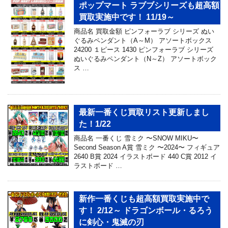
ポップマート ラブブシリーズも超高額
買取実施中です！ 11/19～
商品名 買取金額 ピンフォーラブ シリーズ ぬい
ぐるみペンダント（A～M） アソートボックス
24200 １ピース 1430 ピンフォーラブ シリーズ
ぬいぐるみペンダント（N～Z） アソートボック
ス …
最新一番くじ買取リスト更新しまし
た！1/22
商品名 ⼀番くじ 雪ミク 〜SNOW MIKU〜
Second Season A賞 雪ミク 〜2024〜 フィギュア
2640 B賞 2024 イラストボード 440 C賞 2012 イ
ラストボード …
新作一番くじも超高額買取実施中で
す！ 2/12～ ドラゴンボール・るろう
に剣心・鬼滅の刃