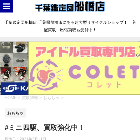
千葉鑑定団船橋店 千葉県船橋市にある超大型リサイクルショップ！ 宅
配買取・出張買取も受付中！
HOME
>
買取情報
>
おもちゃ
>
おもちゃ
#ミニ四駆、買取強化中！
投稿日：
2021年2月11日