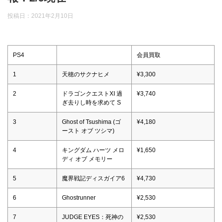
投稿日：
2021年2月10日
PS4
会員買取
1
天穂のサクナヒメ
¥3,300
2
ドラゴンクエストXI 過
¥3,740
ぎ去りし時を求めて S
3
Ghost of Tsushima (ゴ
¥4,180
ースト オブ ツシマ)
4
キングダム ハーツ メロ
¥1,650
ディ オブ メモリー
5
魔界戦記ディスガイア6
¥4,730
6
Ghostrunner
¥2,530
7
JUDGE EYES：死神の
¥2,530