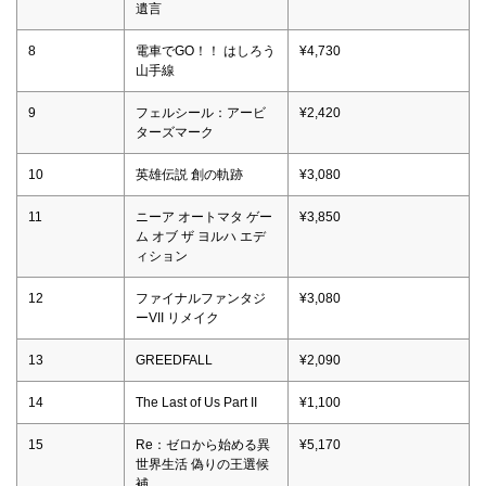
遺言
8
電車でGO！！ はしろう
¥4,730
山手線
9
フェルシール：アービ
¥2,420
ターズマーク
10
英雄伝説 創の軌跡
¥3,080
11
ニーア オートマタ ゲー
¥3,850
ム オブ ザ ヨルハ エデ
ィション
12
ファイナルファンタジ
¥3,080
ーVII リメイク
13
GREEDFALL
¥2,090
14
The Last of Us Part II
¥1,100
15
Re：ゼロから始める異
¥5,170
世界生活 偽りの王選候
補