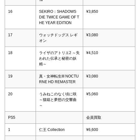
16
SEKIRO：SHADOWS
¥3,850
DIE TWICE GAME OF T
HE YEAR EDITION
17
ウォッチドッグス レギ
¥3,080
オン
18
ライザのアトリエ2 ～失
¥4,510
われた伝承と秘密の妖
精～
19
真・女神転生III NOCTU
¥3,080
RNE HD REMASTER
20
うみねこのなく頃に咲
¥5,060
～猫箱と夢想の交響曲
～
PS5
会員買取
1
仁王 Collection
¥6,600