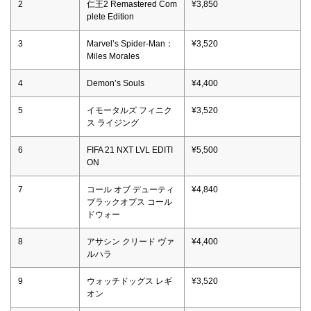
2
仁王2 Remastered Com
¥3,850
plete Edition
3
Marvel’s Spider-Man：
¥3,520
Miles Morales
4
Demon’s Souls
¥4,400
5
イモータルズ フィニク
¥3,520
ス ライジング
6
FIFA 21 NXT LVL EDITI
¥5,500
ON
7
コール オブ デューティ
¥4,840
ブラックオプス コール
ドウォー
8
アサシン クリード ヴァ
¥4,400
ルハラ
9
ウォッチドッグス レギ
¥3,520
オン