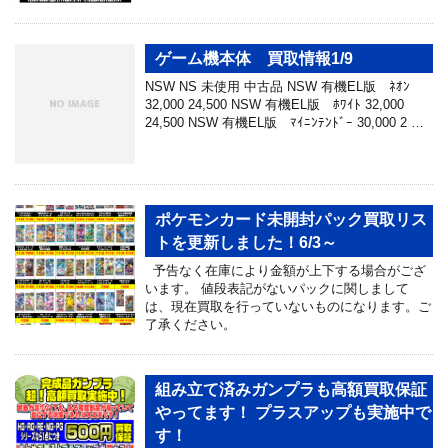
ゲーム機本体 買取情報1/9
NSW NS 未使用 中古品 NSW 有機EL版 ﾈｵﾝ
32,000 24,500 NSW 有機EL版 ﾎﾜｲﾄ 32,000
24,500 NSW 有機EL版 ﾏｲﾆﾝﾃﾝﾄﾞｰ 30,000 2 …
ポケモンカード未開封パック買取リス
トを更新しました！6/3～
予告なく在庫により金額が上下する場合がござ
います。 値段表記がないパックに関しまして
は、現在買取を行っていないものになります。ご
了承ください。
組み立て済みガンプラも高額買取保証
やってます！ プラスアップも実施中で
す！