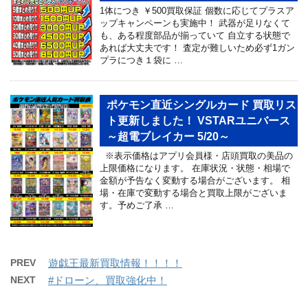
1体につき ￥500買取保証 個数に応じてプラスア
ップキャンペーンも実施中！ 武器が足りなくて
も、ある程度部品が揃っていて 自立する状態で
あれば大丈夫です！ 査定が難しいため必ず1ガン
プラにつき１袋に …
ポケモン直近シングルカード 買取リス
ト更新しました！ VSTARユニバース
～超電ブレイカー 5/20～
※表示価格はアプリ会員様・店頭買取の美品の
上限価格になります。 在庫状況・状態・相場で
金額が予告なく変動する場合がございます。 相
場・在庫で変動する場合と買取上限がございま
す。予めご了承 …
PREV
遊戯王最新買取情報！！！！
NEXT
#ドローン、買取強化中！