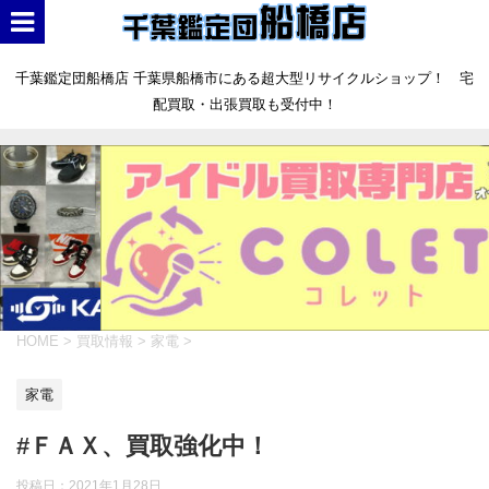
千葉鑑定団船橋店 千葉県船橋市にある超大型リサイクルショップ！ 宅
配買取・出張買取も受付中！
HOME
>
買取情報
>
家電
>
家電
#ＦＡＸ、買取強化中！
投稿日：
2021年1月28日