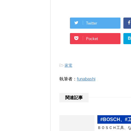
Twitter
B
Pocket
-
家電
執筆者：
funabashi
関連記事
#BOSCH、
ＢＯＳＣＨ工具、な