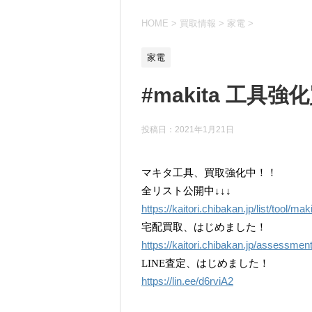
HOME
>
買取情報
>
家電
>
家電
#makita 工具
投稿日：
2021年1月21日
マキタ工具、買取強化中！！
全リスト公開中↓↓↓
https://kaitori.chibakan.jp/list/tool/maki
宅配買取、はじめました！
https://kaitori.chibakan.jp/assessmen
LINE査定、はじめました！
https://lin.ee/d6rviA2