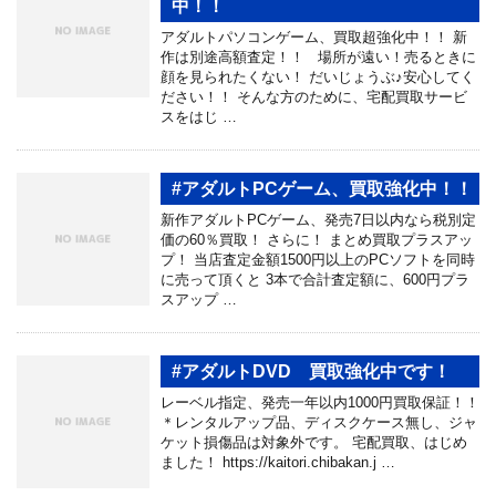
中！！
アダルトパソコンゲーム、買取超強化中！！ 新
作は別途高額査定！！ 場所が遠い！売るときに
顔を見られたくない！ だいじょうぶ♪安心してく
ださい！！ そんな方のために、宅配買取サービ
スをはじ …
#アダルトPCゲーム、買取強化中！！
新作アダルトPCゲーム、発売7日以内なら税別定
価の60％買取！ さらに！ まとめ買取プラスアッ
プ！ 当店査定金額1500円以上のPCソフトを同時
に売って頂くと 3本で合計査定額に、600円プラ
スアップ …
#アダルトDVD 買取強化中です！
レーベル指定、発売一年以内1000円買取保証！！
＊レンタルアップ品、ディスクケース無し、ジャ
ケット損傷品は対象外です。 宅配買取、はじめ
ました！ https://kaitori.chibakan.j …