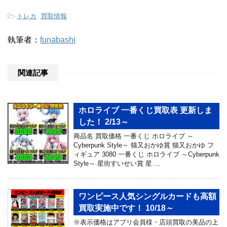
-
トレカ
,
買取情報
執筆者：
funabashi
関連記事
ホロライブ 一番くじ買取表 更新しま
した！ 2/13～
商品名 買取価格 一番くじ ホロライブ ～
Cyberpunk Style～ 猫又おかゆ賞 猫又おかゆ フ
ィギュア 3080 一番くじ ホロライブ ～Cyberpunk
Style～ 星街すいせい賞 星 …
ワンピース人気シングルカードも高額
買取実施中です！ 10/18～
※表示価格はアプリ会員様・店頭買取の美品の上