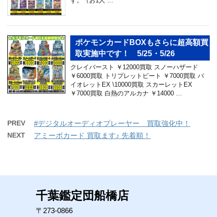
す。（お1人 …
ポケモンカードBOXもさらに超高額買
取実施中です！ 5/25・5/26
クレイバースト ￥12000買取 スノーハザード
￥6000買取 トリプレットビート ￥7000買取 バ
イオレットEX \10000買取 スカーレットEX
￥7000買取 白熱のアルカナ ￥14000 …
PREV
#デジタルオーディオプレーヤー 買取強化中！
NEXT
アミーボカード 買取ます♪ 先着順！
千葉鑑定団船橋店
〒273-0866