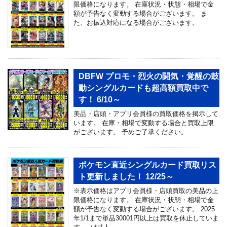
限価格になります。 在庫状況・状態・相場で金
額が予告なく変動する場合がございます。 ま
た、お振込対応になる場合がございます。
DBFW プロモ・烈火の闘気・覚醒の鼓
動シングルカードも超高額買取中で
す！ 6/10～
美品・店頭・アプリ会員様の買取価格を掲示して
います。 在庫・相場で変動する場合と買取上限
がございます。 予めご了承ください。
ポケモン直近シングルカード買取リス
ト更新しました！ 12/25～
※表示価格はアプリ会員様・店頭買取の美品の上
限価格になります。 在庫状況・状態・相場で金
額が予告なく変動する場合がございます。 2025
年1/1まで単品30001円以上は買取を休止していま