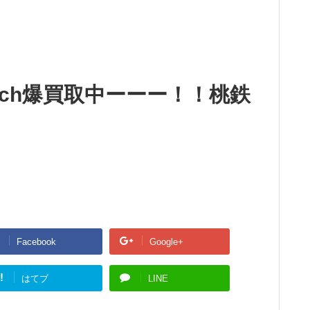
tch爆買取中ーーー！！桃鉄
Facebook
Google+
!
はてブ
LINE