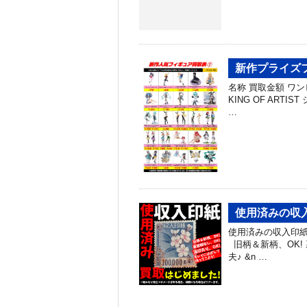
新作プライズフ
名称 買取金額 ワン
KING OF ARTIS
…
使用済みの収
使用済みの収入印紙
旧柄＆新柄、OK!
夫♪ &n …