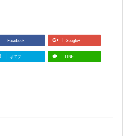
Facebook
Google+
!
はてブ
LINE