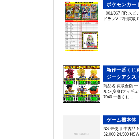
ポケモンカー
001/067 RR スピ
ドランV 22円買取 0
新作一番くじ買
ジークアクス
商品名 買取金額 
ルン(変身)フィギュア
7040 一番くじ …
ゲーム機本体 
NS 未使用 中古品 NS
32,000 24,500 N