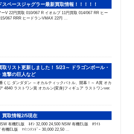
ドスペースジャグラー最新買取情報！！！！！
アーV 22円買取 010/067 R イオルブ 11円買取 014/067 RR ヒー
15/067 RRR ヒードランVMAX 22円 …
取リスト更新しました！ 5/23～ ドラゴンボール・
・進撃の巨人など
一番くじ ダンダダン ～オカルティックバトル、開幕！～ A賞 オカ
 4840 ラストワン賞 オカルン(変身)フィギュア ラストワンver.
買取情報2/5現在
W 有機EL版 ﾈｵﾝ 32,000 24,500 NSW 有機EL版 ﾎﾜｲﾄ
SW 有機EL版 ﾏｲﾆﾝﾃﾝﾄﾞｰ 30,000 22,50 …