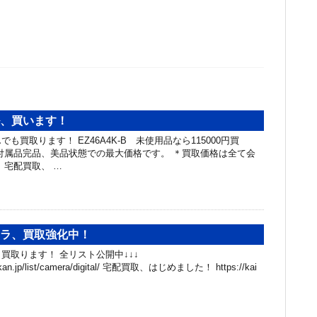
ル、買います！
具なんでも買取ります！ EZ46A4K-B 未使用品なら115000円買
付属品完品、美品状態での最大価格です。 ＊買取価格は全て会
 宅配買取、 …
メラ、買取強化中！
買取ります！ 全リスト公開中↓↓↓
hibakan.jp/list/camera/digital/ 宅配買取、はじめました！ https://kai