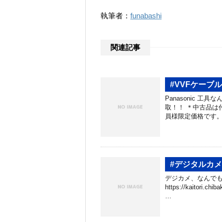
執筆者：
funabashi
関連記事
#VVFケーブ
Panasonic 工
取！！ ＊中古品は
員様限定価格です。
#デジタルカ
デジカメ、なんでも
https://kaitori.c
…