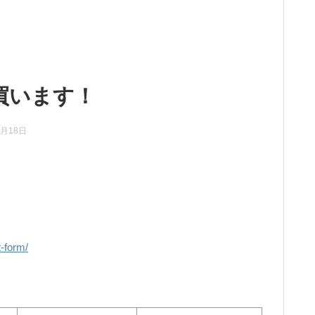
買います！
2月18日
t-form/