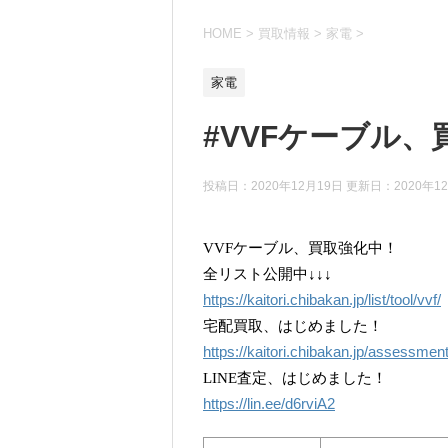
HOME
>
買取情報
>
家電
>
家電
#VVFケーブル、
投稿日：2020年12月19日 更新日：
2020年1
VVFケーブル、買取強化中！
全リスト公開中↓↓↓
https://kaitori.chibakan.jp/list/tool/vvf/
宅配買取、はじめました！
https://kaitori.chibakan.jp/assessmen
LINE査定、はじめました！
https://lin.ee/d6rviA2