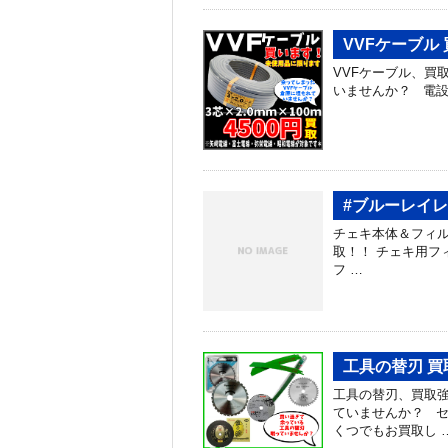
VVFケーブル
VVFケーブル、買
いませんか？ 電
#ブルーレイ
チェキ本体＆フィルム、買
取！！ チェキ用フィル
フ …
工具の替刃 
工具の替刃、買取強
ていませんか？ セ
くつでもお買取し 