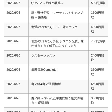
2020/6/26
QUALIA ～約束の軌跡～
500円買取
2020/6/26
新・野外学習 ～ヌーディストキャンプ
1600円買
編～ 廉価版
取
2020/6/26
邪淫のいけにえ 1・2・外伝パック
4000円買
取
2020/6/26
邪淫のいけにえ 外伝 シスコン兄貴、妹
700円買取
が好きすぎて触手になってしまう
2020/6/26
シスターレッスン
2400円買
取
2020/6/26
痴漢電車Complete
3300円買
取
2020/6/26
虜ノ絆&虜ノ歪 同梱版
6500円買
取
2020/6/26
虜ノ絆 ～奪われた学園に響く処女の喘
3300円買
ぎ～ (通常版)
取