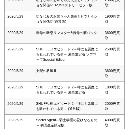
ョな関係!? B2タペストリーセット版
取
2020/5/29
幼なじみのお姉ちゃん先生とHでナイシ
1900円買
ョな関係!? (通常版)
取
2020/5/29
義母の吐息リマスター&義母の滴パック
3600円買
取
2020/5/29
SHUFFLE! エピソード 2～神にも悪魔に
2500円買
も狙われている男～ 豪華限定版 ソフマ
取
ップSpecial Edition
2020/5/29
支配の教壇 II
3600円買
取
2020/5/29
SHUFFLE! エピソード 2～神にも悪魔に
1800円買
も狙われている男～ 豪華限定版
取
2020/5/29
SHUFFLE! エピソード 2～神にも悪魔に
2000円買
も狙われている男～ (通常版)
取
2020/5/29
Secret Agent～騎士学園の忍びなるもの
4000円買
～ 初回生産限定版
取