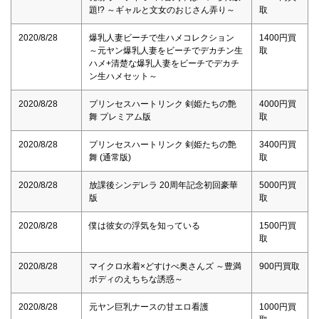
題!? ～ギャルと文女のおじさん弄り～
取
2020/8/28
爆乳人妻ビーチで生ハメコレクション
1400円買
～元ヤン爆乳人妻をビーチでデカチン生
取
ハメ+清楚な爆乳人妻をビーチでデカチ
ン生ハメセット～
2020/8/28
プリンセスハートリンク 剣姫たちの艶
4000円買
舞 プレミアム版
取
2020/8/28
プリンセスハートリンク 剣姫たちの艶
3400円買
舞 (通常版)
取
2020/8/28
放課後シンデレラ 20周年記念初回豪華
5000円買
版
取
2020/8/28
僕は彼女の浮気を知っている
1500円買
取
2020/8/28
マイクロ水着×どすけべ奥さんズ ～豊満
900円買取
ボディのえちちな誘惑～
2020/8/28
元ヤン巨乳ナースの甘エロ看護
1000円買