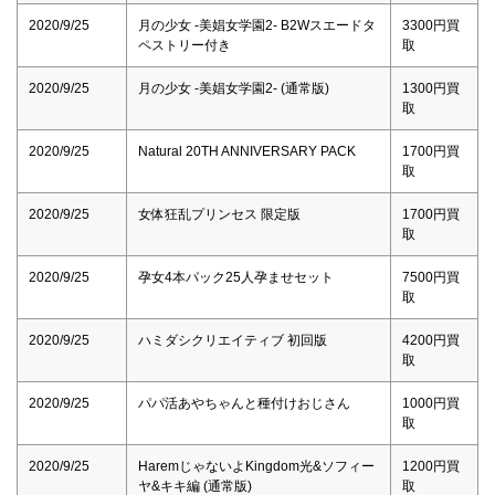
2020/9/25
月の少女 -美娼女学園2- B2Wスエードタ
3300円買
ペストリー付き
取
2020/9/25
月の少女 -美娼女学園2- (通常版)
1300円買
取
2020/9/25
Natural 20TH ANNIVERSARY PACK
1700円買
取
2020/9/25
女体狂乱プリンセス 限定版
1700円買
取
2020/9/25
孕女4本パック25人孕ませセット
7500円買
取
2020/9/25
ハミダシクリエイティブ 初回版
4200円買
取
2020/9/25
パパ活あやちゃんと種付けおじさん
1000円買
取
2020/9/25
HaremじゃないよKingdom光&ソフィー
1200円買
ヤ&キキ編 (通常版)
取