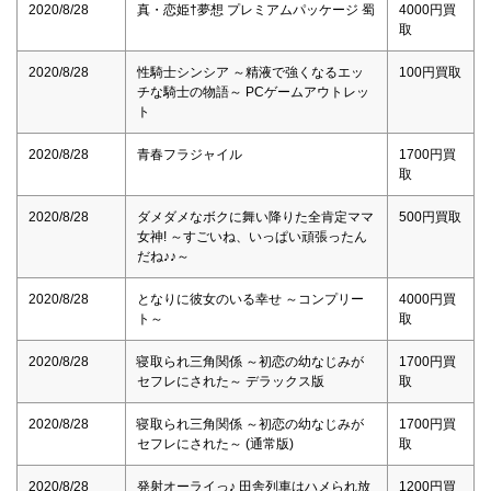
2020/8/28
真・恋姫†夢想 プレミアムパッケージ 蜀
4000円買
取
2020/8/28
性騎士シンシア ～精液で強くなるエッ
100円買取
チな騎士の物語～ PCゲームアウトレッ
ト
2020/8/28
青春フラジャイル
1700円買
取
2020/8/28
ダメダメなボクに舞い降りた全肯定ママ
500円買取
女神! ～すごいね、いっぱい頑張ったん
だね♪♪～
2020/8/28
となりに彼女のいる幸せ ～コンプリー
4000円買
ト～
取
2020/8/28
寝取られ三角関係 ～初恋の幼なじみが
1700円買
セフレにされた～ デラックス版
取
2020/8/28
寝取られ三角関係 ～初恋の幼なじみが
1700円買
セフレにされた～ (通常版)
取
2020/8/28
発射オーライっ♪ 田舎列車はハメられ放
1200円買