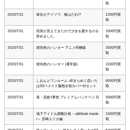
取
2020/7/31
彼女がアイツで、俺はだれ!?
1200円買
取
2020/7/31
現実が見えてきたので少女を愛するのを
3300円買
辞めました。
取
2020/7/31
琥珀色のハンター アニメ同梱版
3500円買
取
2020/7/31
琥珀色のハンター (通常版)
2200円買
取
2020/7/31
しおんとワンルーム -絆きらめく恋いろ
6000円買
はSS-+メイド服抱き枕カバー付セット
取
2020/7/31
真・恋姫†夢想 プレミアムパッケージ 呉
5000円買
取
2020/7/31
地下アイドル調教計画 ～attribute maste
1500円買
r～ 筥崎エリカ編
取