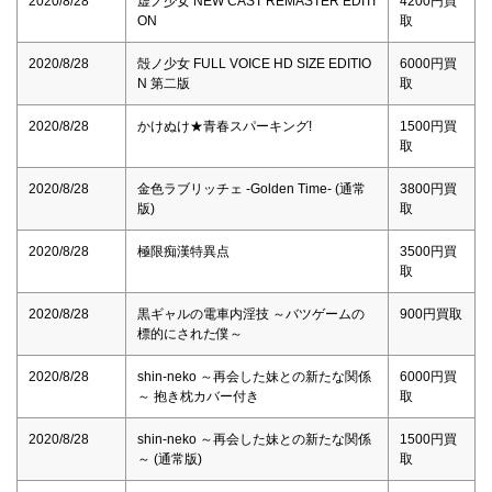
2020/8/28
虚ノ少女 NEW CAST REMASTER EDITI
4200円買
ON
取
2020/8/28
殻ノ少女 FULL VOICE HD SIZE EDITIO
6000円買
N 第二版
取
2020/8/28
かけぬけ★青春スパーキング!
1500円買
取
2020/8/28
金色ラブリッチェ -Golden Time- (通常
3800円買
版)
取
2020/8/28
極限痴漢特異点
3500円買
取
2020/8/28
黒ギャルの電車内淫技 ～バツゲームの
900円買取
標的にされた僕～
2020/8/28
shin-neko ～再会した妹との新たな関係
6000円買
～ 抱き枕カバー付き
取
2020/8/28
shin-neko ～再会した妹との新たな関係
1500円買
～ (通常版)
取