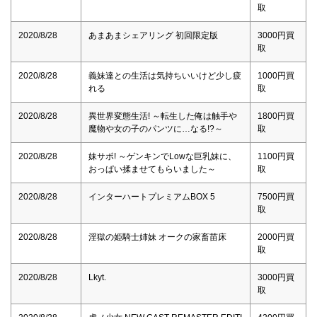
取
2020/8/28
あまあまシェアリング 初回限定版
3000円買
取
2020/8/28
義妹達との生活は気持ちいいけど少し疲
1000円買
れる
取
2020/8/28
異世界変態生活! ～転生した俺は触手や
1800円買
魔物や女の子のパンツに…なる!?～
取
2020/8/28
妹サポ! ～ゲンキンでLowな巨乳妹に、
1100円買
おっぱい揉ませてもらいました～
取
2020/8/28
インターハートプレミアムBOX 5
7500円買
取
2020/8/28
淫獄の姫騎士姉妹 オークの家畜苗床
2000円買
取
2020/8/28
Lkyt.
3000円買
取