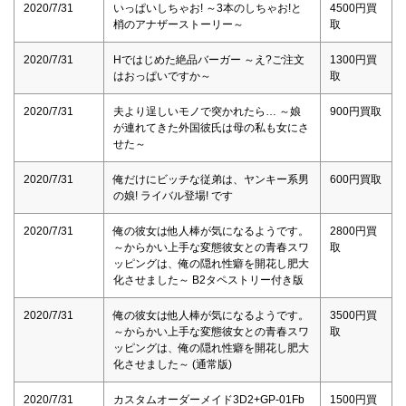
2020/7/31
いっぱいしちゃお! ～3本のしちゃお!と
4500円買
梢のアナザーストーリー～
取
2020/7/31
Hではじめた絶品バーガー ～え?ご注文
1300円買
はおっぱいですか～
取
2020/7/31
夫より逞しいモノで突かれたら… ～娘
900円買取
が連れてきた外国彼氏は母の私も女にさ
せた～
2020/7/31
俺だけにビッチな従弟は、ヤンキー系男
600円買取
の娘! ライバル登場! です
2020/7/31
俺の彼女は他人棒が気になるようです。
2800円買
～からかい上手な変態彼女との青春スワ
取
ッピングは、俺の隠れ性癖を開花し肥大
化させました～ B2タペストリー付き版
2020/7/31
俺の彼女は他人棒が気になるようです。
3500円買
～からかい上手な変態彼女との青春スワ
取
ッピングは、俺の隠れ性癖を開花し肥大
化させました～ (通常版)
2020/7/31
カスタムオーダーメイド3D2+GP-01Fb
1500円買