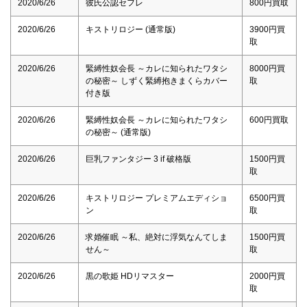
2020/6/26
彼氏公認セフレ
800円買取
2020/6/26
キストリロジー (通常版)
3900円買
取
2020/6/26
緊縛性奴会長 ～カレに知られたワタシ
8000円買
の秘密～ しずく緊縛抱きまくらカバー
取
付き版
2020/6/26
緊縛性奴会長 ～カレに知られたワタシ
600円買取
の秘密～ (通常版)
2020/6/26
巨乳ファンタジー 3 if 破格版
1500円買
取
2020/6/26
キストリロジー プレミアムエディショ
6500円買
ン
取
2020/6/26
求婚催眠 ～私、絶対に浮気なんてしま
1500円買
せん～
取
2020/6/26
黒の歌姫 HDリマスター
2000円買
取