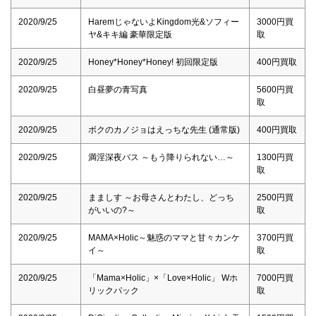
2020/9/25
HaremじゃないよKingdom光&ソフィー
3000円買
ヤ&キキ編 豪華限定版
取
2020/9/25
Honey*Honey*Honey! 初回限定版
400円買取
2020/9/25
白昼夢の青写真
5600円買
取
2020/9/25
ボクのカノジョはえっちな先生 (通常版)
400円買取
2020/9/25
満淫深夜バス ～もう降りられない…～
1300円買
取
2020/9/25
まましす ～お母さんとわたし、どっち
2500円買
がいいの?～
取
2020/9/25
MAMA×Holic～魅惑のママと甘々カンケ
3700円買
イ～
取
2020/9/25
「Mama×Holic」×「Love×Holic」 Wホ
7000円買
リックパック
取