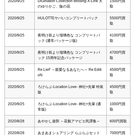
2020/9/25
DiGination Collection Missing-X-Link 天
1500円買
のゆりかご、伽の花
取
2020/9/25
HULOTTEヤバいコンプリートパック
5500円買
取
2020/9/25
夜明け前より瑠璃色な コンプリートパ
4100円買
ック (通常パッケージ版)
取
2020/9/25
夜明け前より瑠璃色な コンプリートパ
4700円買
ック 15周年記念パッケージ
取
2020/9/25
Re:LieF ～親愛なるあなたへ～ Re:Editi
4500円買
oN
取
2020/9/25
ろけらぶ-Location Love- 神社×先輩 特装
4500円買
版
取
2020/9/25
ろけらぶ-Location Love- 神社×先輩 (通
1000円買
常版)
取
2020/8/28
あやかし遊郭 ～花魁アマビエ民譚集～
600円買取
2020/8/28
あまあまシェアリング らぶらぶセット
7000円買