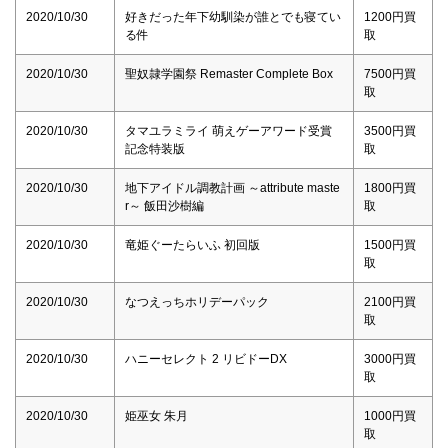
2020/10/30
好きだった年下幼馴染が誰とでも寝てい
1200円買
る件
取
2020/10/30
聖奴隷学園祭 Remaster Complete Box
7500円買
取
2020/10/30
タマユラミライ 萌えゲーアワード受賞
3500円買
記念特装版
取
2020/10/30
地下アイドル調教計画 ～attribute maste
1800円買
r～ 飯田沙樹編
取
2020/10/30
竜姫ぐーたらいふ 初回版
1500円買
取
2020/10/30
なつえっちホリデーパック
2100円買
取
2020/10/30
ハニーセレクト 2 リビドーDX
3000円買
取
2020/10/30
姫巫女 朱月
1000円買
取