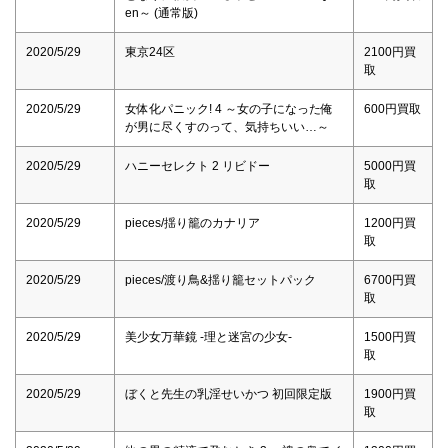
en～ (通常版)
2020/5/29
東京24区
2100円買
取
2020/5/29
女体化パニック! 4 ～女の子になった俺
600円買取
が男に尽くすのって、気持ちいい…～
2020/5/29
ハニーセレクト 2 リビドー
5000円買
取
2020/5/29
pieces/揺り籠のカナリア
1200円買
取
2020/5/29
pieces/渡り鳥&揺り籠セットパック
6700円買
取
2020/5/29
美少女万華鏡 -理と迷宮の少女-
1500円買
取
2020/5/29
ぼくと先生の乳淫せいかつ 初回限定版
1900円買
取