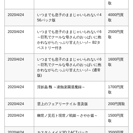
取
2020/4/24
いつまでも息子のままじゃいられない! 4
4000円買
56パック版
取
2020/4/24
いつまでも息子のままじゃいられない! 6
2500円買
～巨乳でクールな母さんのおっぱいに抱
取
かれながらたっぷり甘えたいっ!～ B2タ
ペストリー付き
2020/4/24
いつまでも息子のままじゃいられない! 6
1600円買
～巨乳でクールな母さんのおっぱいに抱
取
かれながらたっぷり甘えたいっ!～ (通常
版)
2020/4/24
淫妖蟲 醜 ～凌蝕楽園退魔録～
1700円買
取
2020/4/24
雲上のフェアリーテイル 普及版
200円買取
2020/4/24
幽世ノ災厄ト現世ノ戦姫～さやか篇～
1500円買
取
2020/4/24
カスタムメイド3D 2 ACTパック
3500円買