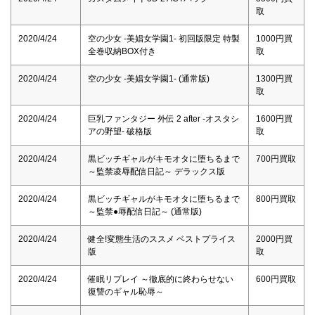
取
2020/4/24
空の少女 -美娼女学園1- 初回版限定 特製
1000円買
全巻収納BOX付き
取
2020/4/24
空の少女 -美娼女学園1- (通常版)
1300円買
取
2020/4/24
巨乳ファンタジー 外伝 2 after -オスタシ
1600円買
アの野望- 破格版
取
2020/4/24
黒ビッチギャルがキモオタに堕ちるまで
700円買取
～監禁凌辱配信日記～ デラックス版
2020/4/24
黒ビッチギャルがキモオタに堕ちるまで
800円買取
～監禁●辱配信日記～ (通常版)
2020/4/24
健全!変態生活のススメ ベストプライス
2000円買
版
取
2020/4/24
催眠リプレイ ～徹底的に終わらせない
600円買取
復讐のギャル恥辱～