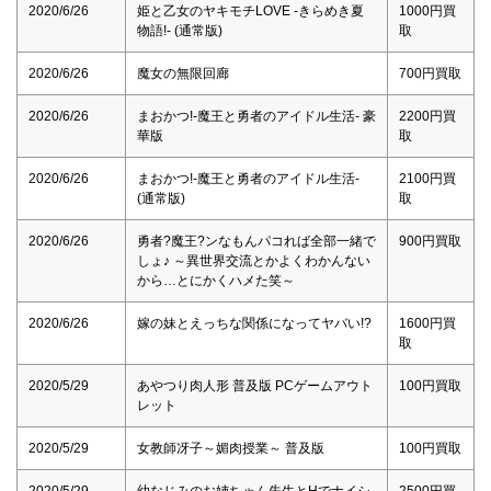
2020/6/26
姫と乙女のヤキモチLOVE -きらめき夏
1000円買
物語!- (通常版)
取
2020/6/26
魔女の無限回廊
700円買取
2020/6/26
まおかつ!-魔王と勇者のアイドル生活- 豪
2200円買
華版
取
2020/6/26
まおかつ!-魔王と勇者のアイドル生活-
2100円買
(通常版)
取
2020/6/26
勇者?魔王?ンなもんパコれば全部一緒で
900円買取
しょ♪ ～異世界交流とかよくわかんない
から…とにかくハメた笑～
2020/6/26
嫁の妹とえっちな関係になってヤバい!?
1600円買
取
2020/5/29
あやつり肉人形 普及版 PCゲームアウト
100円買取
レット
2020/5/29
女教師冴子～媚肉授業～ 普及版
100円買取
2020/5/29
幼なじみのお姉ちゃん先生とHでナイシ
2500円買