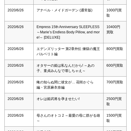
2020/6/26
アナベル・メイドガーデン (通常版)
1000円買
取
2020/6/26
Empress 15th Anniversary SLEEPLESS
10400円
～Marie’s Endless Body Pillow, and mor
買取
e!～ [DELUXE]
2020/6/26
エデンズリッター 第2章外伝 煉獄の魔王
800円買取
バルベリト編
2020/6/26
オタサーの姫は私なんだから! ～あの
600円買取
子、童貞みんなで壊しちゃえ～
2020/6/26
俺の知らぬ間に彼女が… 花咲かぐら
700円買取
編・宮原麻衣奈編
2020/6/26
オレは姫武将を孕ませたい!
2500円買
取
2020/6/26
母さんのオトコ 2 ～最愛の母に群がる雄
1500円買
～
取