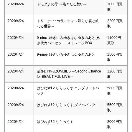
2020/4/24
トモダチの母 ～熟々たる想い～
1000円買
取
2020/4/24
トリニティ×カラミティ～淫らな躾と終
2200円買
わる世界～
取
2020/4/24
9-nine- ゆきいろゆきはなゆきのあと 抱
11000円
き枕カバーセット+ストレージBOX
買取
2020/4/24
9-nine- ゆきいろゆきはなゆきのあと
1500円買
取
2020/4/24
墓多DYINGZOMBIES ～Second Chance
1200円買
for BEAUTIFUL LIVE～
取
2020/4/24
はぴねす! 2 りらっくす コンプリートパ
5800円買
ック
取
2020/4/24
はぴねす! 2 りらっくす ダブルパック
5500円買
取
2020/4/24
はぴねす! 2 りらっくす
2000円買
取