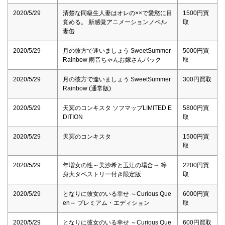
2020/5/29
清楚な同級生人妻はオレの××で愛慾に目
1500円買
覚める。 新感覚アニメーションノベル
取
妻缶
2020/5/29
月の彼方で逢いましょう SweetSummer
5000円買
Rainbow 雨音ちゃんお嫁さんパック
取
2020/5/29
月の彼方で逢いましょう SweetSummer
300円買取
Rainbow (通常版)
2020/5/29
天冥のコンキスタ ソフマップLIMITED E
5800円買
DITION
取
2020/5/29
天冥のコンキスタ
1500円買
取
2020/5/29
年増女の性～美沙希と玉江の場合～ 等
2200円買
身大タペストリー付き限定版
取
2020/5/29
となりに彼女のいる幸せ ～Curious Que
6000円買
en～ プレミアム・エディション
取
2020/5/29
となりに彼女のいる幸せ ～Curious Que
600円買取