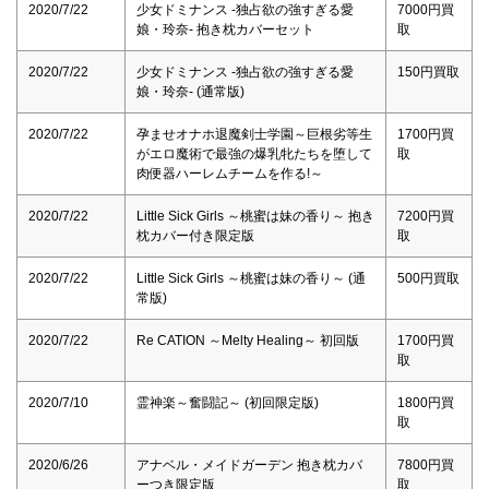
2020/7/22
少女ドミナンス -独占欲の強すぎる愛
7000円買
娘・玲奈- 抱き枕カバーセット
取
2020/7/22
少女ドミナンス -独占欲の強すぎる愛
150円買取
娘・玲奈- (通常版)
2020/7/22
孕ませオナホ退魔剣士学園～巨根劣等生
1700円買
がエロ魔術で最強の爆乳牝たちを堕して
取
肉便器ハーレムチームを作る!～
2020/7/22
Little Sick Girls ～桃蜜は妹の香り～ 抱き
7200円買
枕カバー付き限定版
取
2020/7/22
Little Sick Girls ～桃蜜は妹の香り～ (通
500円買取
常版)
2020/7/22
Re CATION ～Melty Healing～ 初回版
1700円買
取
2020/7/10
霊神楽～奮闘記～ (初回限定版)
1800円買
取
2020/6/26
アナベル・メイドガーデン 抱き枕カバ
7800円買
ーつき限定版
取