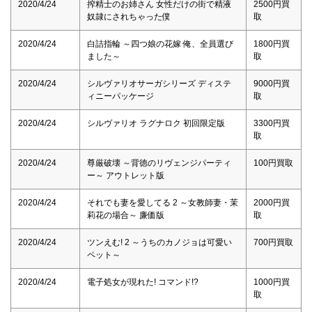
2020/4/24
搾精士のお姉さん 女性だけの街で精液
2500円買
奴隷にされちゃった僕
取
2020/4/24
白詰指輪 ～四つ娘の花嫁 俺、全員選び
1800円買
ました～
取
2020/4/24
シルヴァリオサーガシリーズ ディステ
9000円買
ィニーパッケージ
取
2020/4/24
シルヴァリオ ラグナロク 初回限定版
3300円買
取
2020/4/24
尊厳破壊 ～背徳のリヴェンジパーティ
100円買取
ー～ アウトレット版
2020/4/24
それでも妻を愛してる 2 ～女教師妻・茉
2000円買
莉花の場合～ 廉価版
取
2020/4/24
ツンえむ! 2 ～うちのカノジョは可愛い
700円買取
ペット～
2020/4/24
電子処女が現れた! コマンド!?
1000円買
取