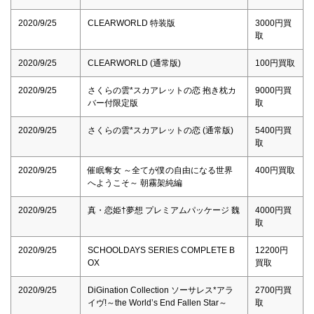
2020/9/25
CLEARWORLD 特装版
3000円買
取
2020/9/25
CLEARWORLD (通常版)
100円買取
2020/9/25
さくらの雲*スカアレットの恋 抱き枕カ
9000円買
バー付限定版
取
2020/9/25
さくらの雲*スカアレットの恋 (通常版)
5400円買
取
2020/9/25
催眠奪女 ～全てが僕の自由になる世界
400円買取
へようこそ～ 朝霧架純編
2020/9/25
真・恋姫†夢想 プレミアムパッケージ 魏
4000円買
取
2020/9/25
SCHOOLDAYS SERIES COMPLETE B
12200円
OX
買取
2020/9/25
DiGination Collection ソーサレス*アラ
2700円買
イヴ!～the World’s End Fallen Star～
取