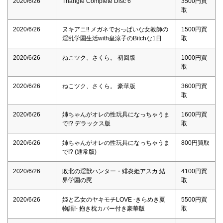
2020/6/26
Triangle Complete Disc 6
3500円買
取
2020/6/26
ヌキアニ!! メガネでおっぱいな女教師の
1500円買
淫乱学園生活with皇涼子のBitchな1日
取
2020/6/26
ねこツク、さくら。 初回版
1000円買
取
2020/6/26
ねこツク、さくら。 豪華版
3600円買
取
2020/6/26
姉ちゃんがオレの性玩具になっちゃうま
1600円買
で!? デラックス版
取
2020/6/26
姉ちゃんがオレの性玩具になっちゃうま
800円買取
で!? (通常版)
2020/6/26
敗北の淫獣ハンター・緋炎姫アスカ 結
4100円買
界学園の罠
取
2020/6/26
姫と乙女のヤキモチLOVE -きらめき夏
5500円買
物語!- 抱き枕カバー付き豪華版
取