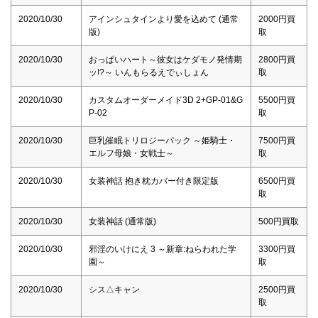
2020/10/30
アインシュタインより愛を込めて (通常
2000円買
版)
取
2020/10/30
おっぱいハート～彼女はケダモノ発情期
2800円買
ッ!?～ いんもらるえでぃしょん
取
2020/10/30
カスタムオーダーメイド3D 2+GP-01&G
5500円買
P-02
取
2020/10/30
巨乳催眠トリロジーパック ～姫騎士・
7500円買
エルフ母娘・女戦士～
取
2020/10/30
女装神話 抱き枕カバー付き限定版
6500円買
取
2020/10/30
女装神話 (通常版)
500円買取
2020/10/30
邪淫のいけにえ 3 ～新章:ねらわれた学
3300円買
園～
取
2020/10/30
シス△キャン
2500円買
取