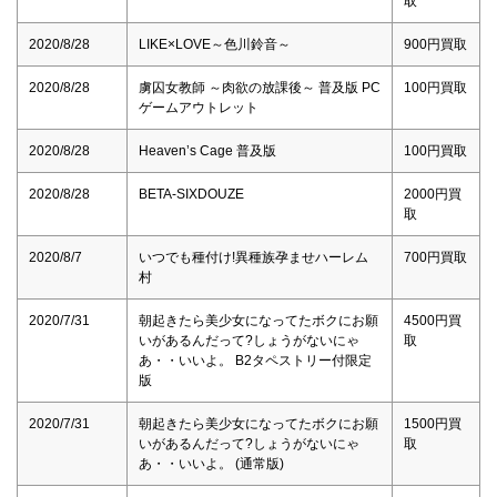
取
2020/8/28
LIKE×LOVE～色川鈴音～
900円買取
2020/8/28
虜囚女教師 ～肉欲の放課後～ 普及版 PC
100円買取
ゲームアウトレット
2020/8/28
Heaven’s Cage 普及版
100円買取
2020/8/28
BETA-SIXDOUZE
2000円買
取
2020/8/7
いつでも種付け!異種族孕ませハーレム
700円買取
村
2020/7/31
朝起きたら美少女になってたボクにお願
4500円買
いがあるんだって?しょうがないにゃ
取
あ・・いいよ。 B2タペストリー付限定
版
2020/7/31
朝起きたら美少女になってたボクにお願
1500円買
いがあるんだって?しょうがないにゃ
取
あ・・いいよ。 (通常版)