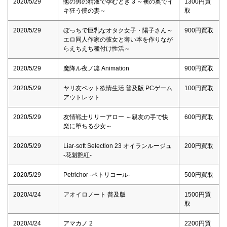
2020/5/29
他の男の精液で孕むとき 3 ～襖の奥でイ
1300円買
キ狂う僕の妻～
取
2020/5/29
ぼっちで巨乳なオタク女子・陽子さん～
900円買取
エロ同人作家の彼女と薄い本を作りなが
らえちえち種付け性活～
2020/5/29
魔降ル夜ノ凛 Animation
900円買取
2020/5/29
ヤリ友ペット欲情生活 普及版 PCゲーム
100円買取
アウトレット
2020/5/29
友情戦士リリーアロー ～親友の手で快
600円買取
楽に堕ちる少女～
2020/5/29
Liar-soft Selection 23 オイランルージュ
200円買取
-花魁艶紅-
2020/5/29
Petrichor -ペトリコール-
500円買取
2020/4/24
アオイロノート 普及版
1500円買
取
2020/4/24
アマカノ 2
2200円買