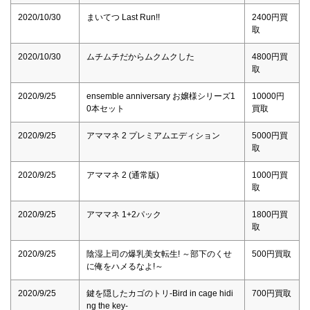
2020/10/30
まいてつ Last Run!!
2400円買
取
2020/10/30
ムチムチだからムクムクした
4800円買
取
2020/9/25
ensemble anniversary お嬢様シリーズ1
10000円
0本セット
買取
2020/9/25
アママネ 2 プレミアムエディション
5000円買
取
2020/9/25
アママネ 2 (通常版)
1000円買
取
2020/9/25
アママネ 1+2パック
1800円買
取
2020/9/25
陰湿上司の爆乳美女転生! ～部下のくせ
500円買取
に俺をハメるなよ!～
2020/9/25
鍵を隠したカゴのトリ-Bird in cage hidi
700円買取
ng the key-