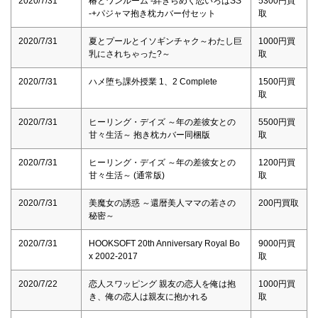
2020/7/31
椿とワンルーム -絆きらめく恋いろはSS
5300円買
-+パジャマ抱き枕カバー付セット
取
2020/7/31
夏とプールとイソギンチャク～わたし巨
1000円買
乳にされちゃった?～
取
2020/7/31
ハメ堕ち課外授業 1、2 Complete
1500円買
取
2020/7/31
ヒーリング・デイズ ～年の差彼女との
5500円買
甘々生活～ 抱き枕カバー同梱版
取
2020/7/31
ヒーリング・デイズ ～年の差彼女との
1200円買
甘々生活～ (通常版)
取
2020/7/31
美魔女の誘惑 ～還暦美人ママの若さの
200円買取
秘密～
2020/7/31
HOOKSOFT 20th Anniversary Royal Bo
9000円買
x 2002-2017
取
2020/7/22
恋人スワッピング 親友の恋人を俺は抱
1000円買
き、俺の恋人は親友に抱かれる
取