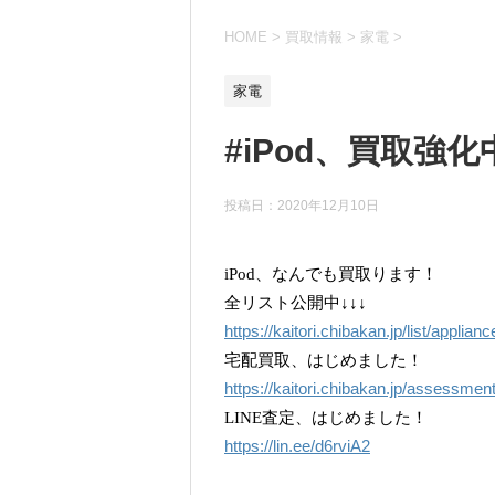
HOME
>
買取情報
>
家電
>
家電
#iPod、買取強化
投稿日：
2020年12月10日
iPod、なんでも買取ります！
全リスト公開中↓↓↓
https://kaitori.chibakan.jp/list/applianc
宅配買取、はじめました！
https://kaitori.chibakan.jp/assessmen
LINE査定、はじめました！
https://lin.ee/d6rviA2