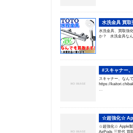
水洗金具 買取
水洗金具、買取強化
か？ 水洗金具な
#スキャナー
スキャナー、なんで
https://kaitori.c
…
☆超強化☆ App
☆超強化☆ Apple製
AirPods 三世