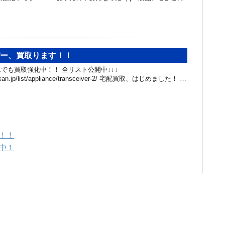
バー、買取ります！！
でも買取強化中！！ 全リスト公開中↓↓↓
hibakan.jp/list/appliance/transceiver-2/ 宅配買取、はじめました！ …
！！
中！