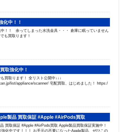
強化中！！
中！！ 余ってしまった水洗金具・・・ 倉庫に眠っていません
んでも買取ります！
、買取強化中！
も買取ります！ 全リスト公開中↓↓↓
hibakan.jp/list/appliance/scanner/ 宅配買取、はじめました！ https:/
le製品 買取保証 #Apple #AirPods買取
品 買取保証 #Apple #AirPods買取 Apple製品買取保証実施中！
代 買取強化中です！！！ お手元の不要になったApple製品、ぜひこの