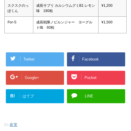
スクスクのっ
成長サプリ カルシウムグミB1 レモン
¥1,200
ぽくん
味 180粒
For-S
成長戦隊ノビルンジャー ヨーグル
¥1,500
ト味 60粒
Twitter
Facebook
Google+
Pocket
B!
はてブ
LINE
-
家電