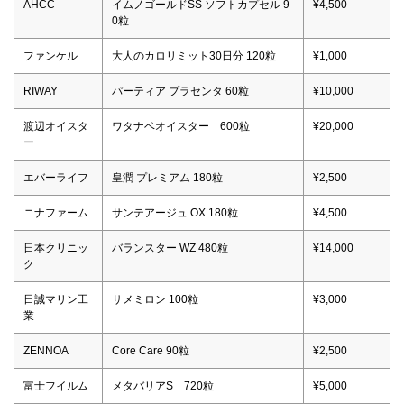
AHCC
イムノゴールドSS ソフトカプセル 9
¥4,500
0粒
ファンケル
大人のカロリミット30日分 120粒
¥1,000
RIWAY
パーティア プラセンタ 60粒
¥10,000
渡辺オイスタ
ワタナベオイスター 600粒
¥20,000
ー
エバーライフ
皇潤 プレミアム 180粒
¥2,500
ニナファーム
サンテアージュ OX 180粒
¥4,500
日本クリニッ
バランスター WZ 480粒
¥14,000
ク
日誠マリン工
サメミロン 100粒
¥3,000
業
ZENNOA
Core Care 90粒
¥2,500
富士フイルム
メタバリアS 720粒
¥5,000