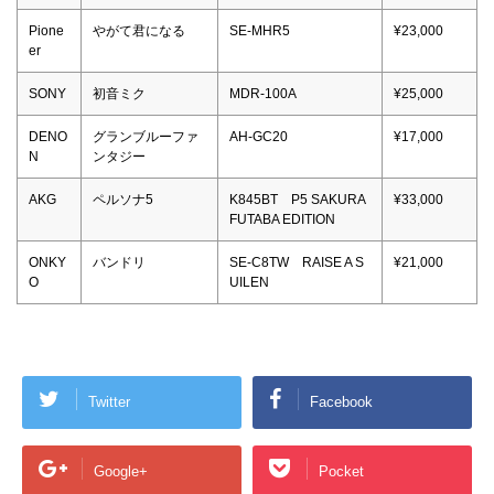
Pione
やがて君になる
SE-MHR5
¥23,000
er
SONY
初音ミク
MDR-100A
¥25,000
DENO
グランブルーファ
AH-GC20
¥17,000
N
ンタジー
AKG
ペルソナ5
K845BT P5 SAKURA
¥33,000
FUTABA EDITION
ONKY
バンドリ
SE-C8TW RAISE A S
¥21,000
O
UILEN
Twitter
Facebook
Google+
Pocket