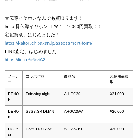
骨伝導イヤホンなんでも買取ります！
boco 骨伝導イヤホン ＴＷ-1 10000円買取！！
宅配買取、はじめました！
https://kaitori.chibakan.jp/assessment-form/
LINE査定、はじめました！
https://lin.ee/d6rviA2
メーカ
コラボ作品
商品名
未使用品買
ー
取
DENO
Fate/stay night
AH-GC20
¥21,000
N
DENO
SSSS.GRIDMAN
AHGC25W
¥20,000
N
Pione
PSYCHO-PASS
SE-MS7BT
¥20,000
er