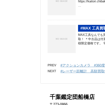
https://kaitori.c
…
#MAX 工具
MAX工具なんでも買
取！ ＊中古品は付
様限定価格です。 
PREV
#アクションカメラ #36
NEXT
#レーザー距離計 高額買取
千葉鑑定団船橋店
〒273-0866