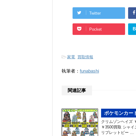
Twitter
B
Pocket
-
家電
,
買取情報
執筆者：
funabashi
関連記事
ポケモンカード
クリムゾンヘイズ ￥
￥3500買取 シャイ
リプレットビー …