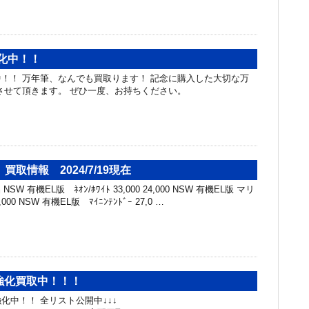
化中！！
！！ 万年筆、なんでも買取ります！ 記念に購入した大切な万
させて頂きます。 ぜひ一度、お持ちください。
取情報 2024/7/19現在
SW 有機EL版 ﾈｵﾝ/ﾎﾜｲﾄ 33,000 24,000 NSW 有機EL版 マリ
,000 NSW 有機EL版 ﾏｲﾆﾝﾃﾝﾄﾞｰ 27,0 …
工具強化買取中！！！
化中！！ 全リスト公開中↓↓↓