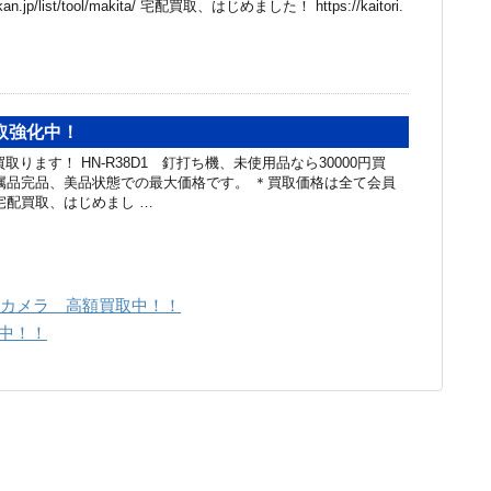
hibakan.jp/list/tool/makita/ 宅配買取、はじめました！ https://kaitori.
買取強化中！
取ります！ HN-R38D1 釘打ち機、未使用品なら30000円買
属品完品、美品状態での最大価格です。 ＊買取価格は全て会員
宅配買取、はじめまし …
0度カメラ 高額買取中！！
中！！