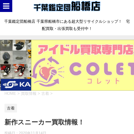
千葉鑑定団船橋店 千葉県船橋市にある超大型リサイクルショップ！ 宅
配買取・出張買取も受付中！
HOME
>
買取情報
>
古着
>
古着
新作スニーカー買取情報！
投稿日：
2020年11月14日