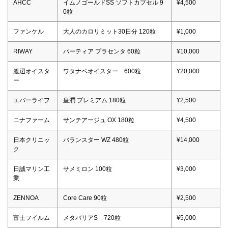
AHCC
イムノゴールドSS ソフトカプセル 9
¥4,500
0粒
ファンケル
大人のカロリミット30日分 120粒
¥1,000
RIWAY
パーティア プラセンタ 60粒
¥10,000
渡辺オイスタ
ワタナベオイスター 600粒
¥20,000
ー
エバーライフ
皇潤 プレミアム 180粒
¥2,500
ニナファーム
サンテアージュ OX 180粒
¥4,500
日本クリニッ
バランスター WZ 480粒
¥14,000
ク
日誠マリン工
サメミロン 100粒
¥3,000
業
ZENNOA
Core Care 90粒
¥2,500
富士フイルム
メタバリアS 720粒
¥5,000