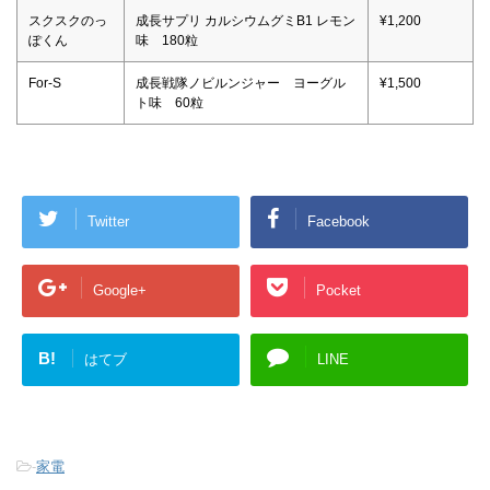
スクスクのっ
成長サプリ カルシウムグミB1 レモン
¥1,200
ぽくん
味 180粒
For-S
成長戦隊ノビルンジャー ヨーグル
¥1,500
ト味 60粒
Twitter
Facebook
Google+
Pocket
B!
はてブ
LINE
-
家電