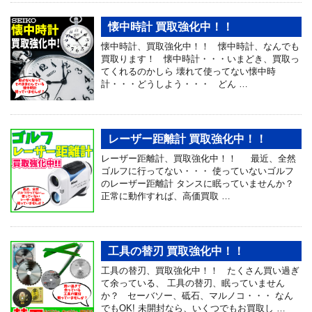
懐中時計 買取強化中！！
懐中時計、買取強化中！！ 懐中時計、なんでも
買取ります！ 懐中時計・・・いまどき、買取っ
てくれるのかしら 壊れて使ってない懐中時
計・・・どうしよう・・・ どん …
レーザー距離計 買取強化中！！
レーザー距離計、買取強化中！！ 最近、全然
ゴルフに行ってない・・・ 使っていないゴルフ
のレーザー距離計 タンスに眠っていませんか？
正常に動作すれば、高価買取 …
工具の替刃 買取強化中！！
工具の替刃、買取強化中！！ たくさん買い過ぎ
て余っている、 工具の替刃、眠っていません
か？ セーバソー、砥石、マルノコ・・・ なん
でもOK! 未開封なら、いくつでもお買取し …