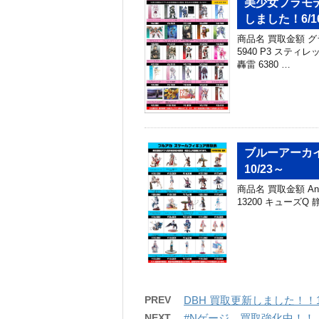
美少女プラモ
しました！6/1
商品名 買取金額 グ
5940 P3 スティ
轟雷 6380 …
ブルーアーカ
10/23～
商品名 買取金額 AniGi
13200 キューズQ
PREV
DBH 買取更新しました！！1
NEXT
#Nゲージ、買取強化中！！