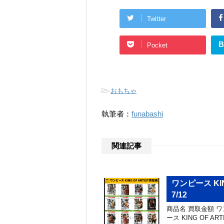
Twitter
B
Pocket
-
おもちゃ
執筆者：
funabashi
関連記事
ワンピース K
7/12
商品名 買取金額 ワン
ース KING OF AR