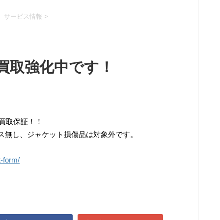
、サービス情報
>
 買取強化中です！
円買取保証！！
ス無し、ジャケット損傷品は対象外です。
t-form/