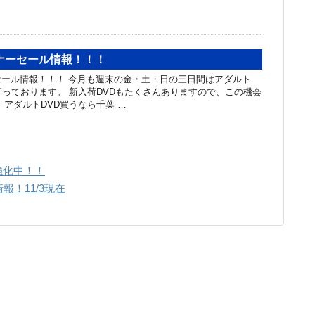
ナーセール情報！！！
ール情報！！！ 今月も週末の金・土・日の三日間はアダルト
行っております。 新入荷DVDもたくさんありますので、この機会
 アダルトDVD買うなら千葉 …
強化中！！
！11/3現在