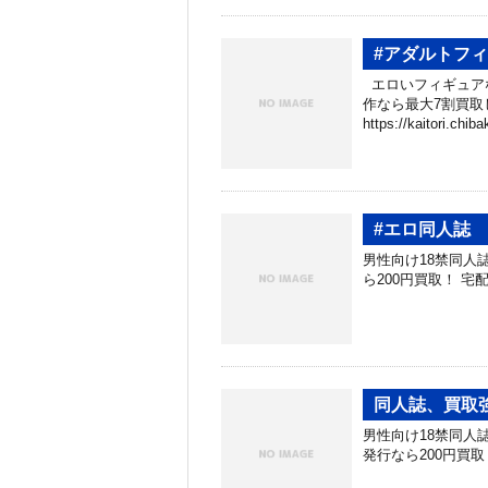
#アダルトフ
エロいフィギュアな
作なら最大7割買取
https://kaitori.chib
#エロ同人誌
男性向け18禁同人
ら200円買取！ 宅配買取、
同人誌、買取
男性向け18禁同人
発行なら200円買取！ 宅