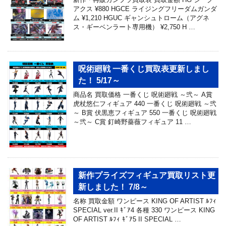
アクス ¥880 HGCE ライジングフリーダムガンダ
ム ¥1,210 HGUC ギャンシュトローム（アグネ
ス・ギーベンラート専用機） ¥2,750 H …
呪術廻戦 一番くじ買取表更新しまし
た！ 5/17～
商品名 買取価格 一番くじ 呪術廻戦 ～弐～ A賞
虎杖悠仁フィギュア 440 一番くじ 呪術廻戦 ～弐
～ B賞 伏黒恵フィギュア 550 一番くじ 呪術廻戦
～弐～ C賞 釘崎野薔薇フィギュア 11 …
新作プライズフィギュア買取リスト更
新しました！ 7/8～
名称 買取金額 ワンピース KING OF ARTIST ﾙﾌｨ
SPECIAL ver.II ｷﾞｱ4 各種 330 ワンピース KING
OF ARTIST ﾙﾌｨ ｷﾞｱ5 II SPECIAL …