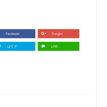
Facebook
Google+
!
はてブ
LINE