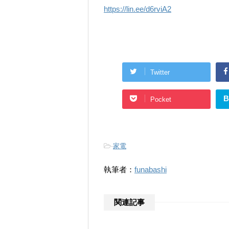
https://lin.ee/d6rviA2
Twitter
B
Pocket
-
家電
執筆者：
funabashi
関連記事