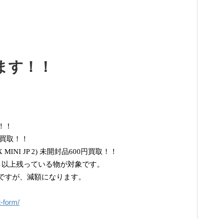
ます！！
！！
00円買取！！
INI JP 2) 未開封品600円買取！！
月以上残っている物が対象です。
ですが、減額になります。
t-form/