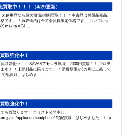
強化買取中！！！（4/29更新）
 未使用品なら最大相場の8割買取！！ ＊中古品は付属品完品、
格です。 ＊買取価格は全て会員様限定価格です。 コンプレッ
makita AC4 …
、買取強化中！
取強化中！！ SAVASアセロラ風味、2000円買取！！ プロテ
ます！ ＊未開封品に限ります。 ＊消費期限が6カ月以上残って
 宅配買取、はじめま …
、買取強化中！
でも買取ります！ 全リスト公開中↓↓↓
chibakan.jp/list/appliance/headphone/ 宅配買取、はじめました！ http