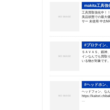
makita工具
工具買取強化中！！
美品状態での最大価
サー 未使用 中古MAX 
#プロテイン
ＳＡＶＡＳ、鍛神、買
インなんでも買取り
いる物が対象です。
#ヘッドホン
ヘッドフォン、なん
https://kaitori.
…