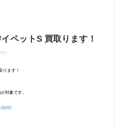
#イペットS 買取ります！
24日
取ります！
物が対象です。
t-form/