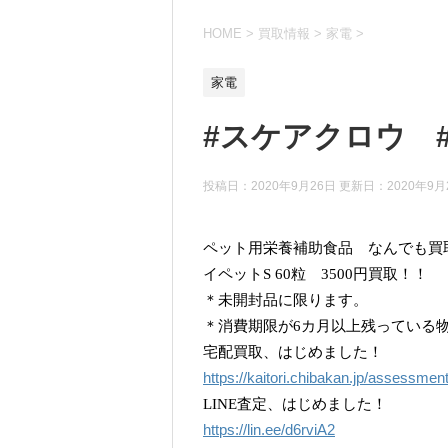
HOME
>
買取情報
>
家電
>
家電
#スケアクロウ 
投稿日：2020年9月26日 更新日：
2020年9月
ペット用栄養補助食品 なんでも買
イペットS 60粒 3500円買取！！
＊未開封品に限ります。
＊消費期限が6カ月以上残っている
宅配買取、はじめました！
https://kaitori.chibakan.jp/assessmen
LINE査定、はじめました！
https://lin.ee/d6rviA2