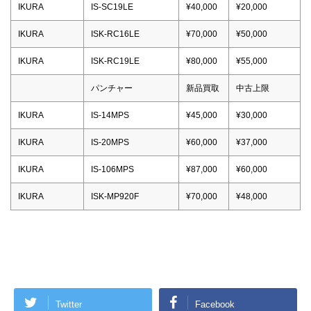
IKURA
IS-SC19LE
¥40,000
¥20,000
IKURA
ISK-RC16LE
¥70,000
¥50,000
IKURA
ISK-RC19LE
¥80,000
¥55,000
パンチャー
新品買取
中古上限
IKURA
IS-14MPS
¥45,000
¥30,000
IKURA
IS-20MPS
¥60,000
¥37,000
IKURA
IS-106MPS
¥87,000
¥60,000
IKURA
ISK-MP920F
¥70,000
¥48,000
Twitter
Facebook