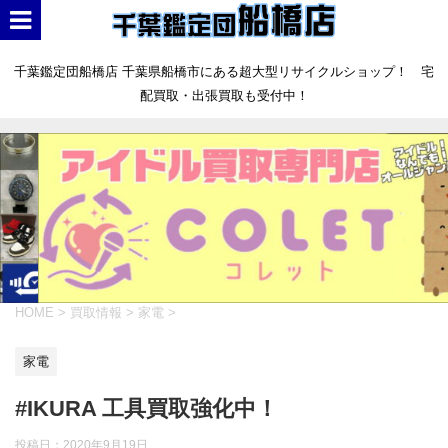
千葉鑑定団船橋店 千葉県船橋市にある超大型リサイクルショップ！ 宅
配買取・出張買取も受付中！
HOME
>
買取情報
>
家電
>
家電
#IKURA 工具買取強化中！
投稿日：
2020年9月19日