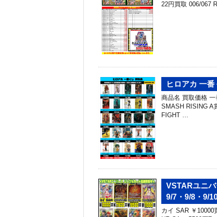
22円買取 006/067
ヒロアカ 一番
商品名 買取価格 一番
SMASH RISIN
FIGHT …
VSTARユ
9/7・9/8・9/1
カイ SAR ￥1000