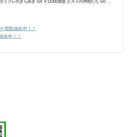
買取 カミツレのきらめき SR ￥11000買取 ヒスイの仲間たち SR …
ッチ買取強化中！！
取強化中！！