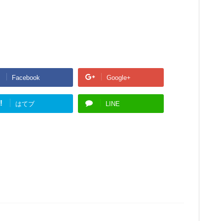
Facebook
Google+
!
はてブ
LINE