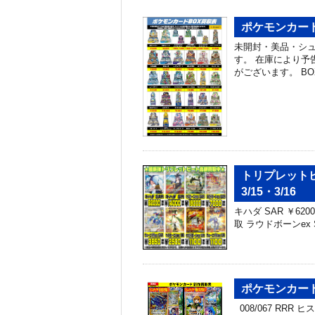
ポケモンカード
未開封・美品・シ
す。 在庫により予
がございます。 B
トリプレット
3/15・3/16
キハダ SAR ￥620
取 ラウドボーンex S
ポケモンカー
008/067 RRR 