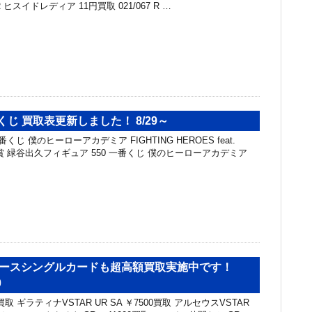
 R ヒスイドレディア 11円買取 021/067 R …
くじ 買取表更新しました！ 8/29～
くじ 僕のヒーローアカデミア FIGHTING HEROES feat.
G A賞 緑谷出久フィギュア 550 一番くじ 僕のヒーローアカデミア
ニバースシングルカードも超高額買取実施中です！
0
0買取 ギラティナVSTAR UR SA ￥7500買取 アルセウスVSTAR