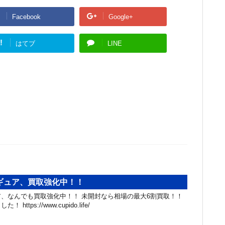
Facebook
Google+
!
はてブ
LINE
ギュア、買取強化中！！
、なんでも買取強化中！！ 未開封なら相場の最大6割買取！！
ttps://www.cupido.life/