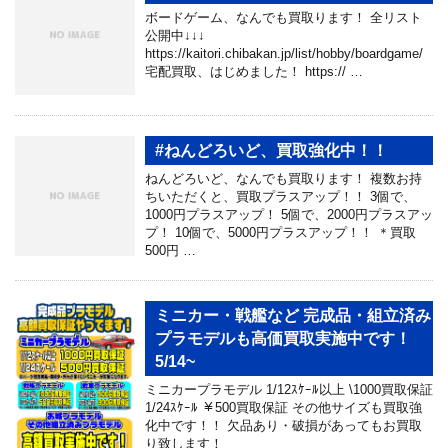
ボードゲーム、なんでも買取ります！ 全リスト
公開中↓↓↓
https://kaitori.chibakan.jp/list/hobby/boardgame/
宅配買取、はじめました！ https:// …
#ねんどろいど、買取強化中！！
ねんどろいど、なんでも買取ります！ 複数お持
ちいただくと、買取プラスアップ！！ 3個で、
1000円プラスアップ！ 5個で、2000円プラスアッ
プ！ 10個で、5000円プラスアップ！！ ＊買取
500円 …
ミニカー・戦艦など 完成品・組立済み
プラモデルも高価買取実施中です！
5/14~
ミニカープラモデル 1/12ｽｹｰﾙ以上 \1000買取保証
1/24ｽｹｰﾙ ￥500買取保証 その他サイズも買取強
化中です！！ 欠品あり・破損があってもお買取
り致します！