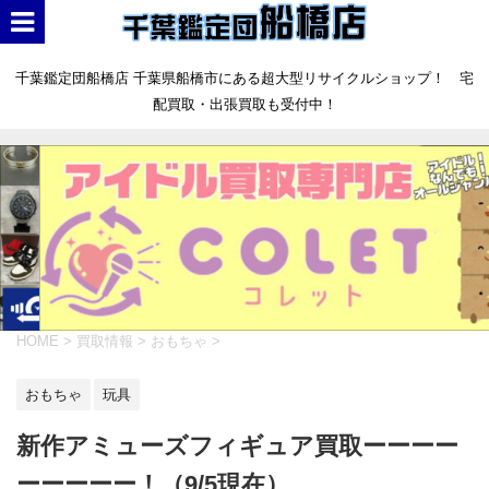
千葉鑑定団船橋店 千葉県船橋市にある超大型リサイクルショップ！ 宅
配買取・出張買取も受付中！
HOME
>
買取情報
>
おもちゃ
>
おもちゃ
玩具
新作アミューズフィギュア買取ーーーー
ーーーーー！（9/5現在）