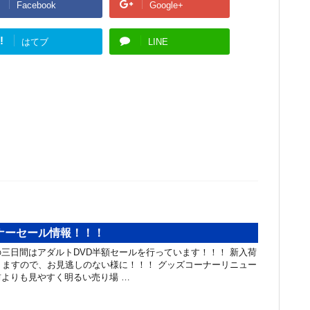
Facebook
Google+
!
はてブ
LINE
ナーセール情報！！！
三日間はアダルトDVD半額セールを行っています！！！ 新入荷
りますので、お見逃しのない様に！！！ グッズコーナーリニュー
よりも見やすく明るい売り場 …