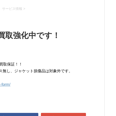
、サービス情報
>
 買取強化中です！
円買取保証！！
ス無し、ジャケット損傷品は対象外です。
t-form/