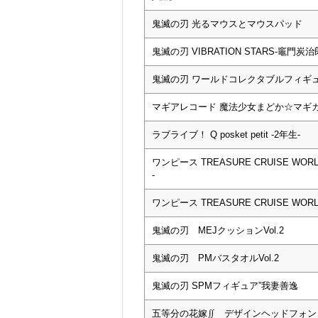
鬼滅の刃 光るマウスとマウスパッド
鬼滅の刃 VIBRATION STARS-竈門炭治
鬼滅の刃 ワールドコレクタブルフィギュア
マギアレコード 魔法少女まどか☆マギカ外伝 
ラブライブ！ Q posket petit -2年生-
ワンピース TREASURE CRUISE WORLD J
-
ワンピース TREASURE CRUISE WORLD 
鬼滅の刃 MEJクッションVol.2
鬼滅の刃 PMバスタオルVol.2
鬼滅の刃 SPMフィギュア”我妻善逸
五等分の花嫁∬ デザインヘッドフォン