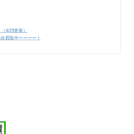
（4/29更新）
ト強化買取中ーーーー！