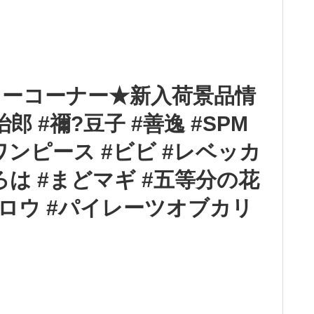
ャーコーナー★新入荷景品情
郎 #禰?豆子 #善逸 #SPM
S #ワンピース #ビビ #レベッカ
ろは #まどマギ #五等分の花
パロウ #パイレーツオブカリ