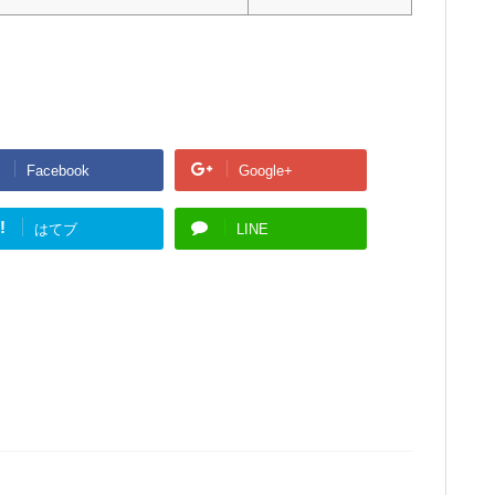
Facebook
Google+
!
はてブ
LINE