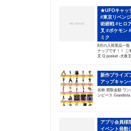
★UFOキャッ
#東京リベンジ
術廻戦 #ヒロア
叉 #ポケモン
ミク
8月の入荷景品一覧
ナップです！！ ご来
叉 Q posket -犬夜
新作プライズフ
アップキャン
名称 買取金額 ワンピース 
ンピース Grandista
アプリ会員様限定
イベント発動しち