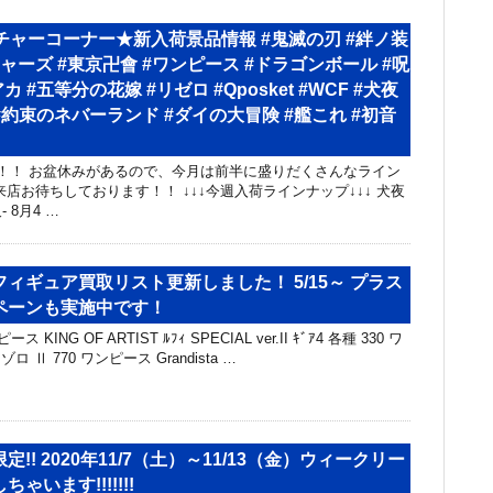
チャーコーナー★新入荷景品情報 #鬼滅の刃 #絆ノ装
ャーズ #東京卍會 #ワンピース #ドラゴンボール #呪
カ #五等分の花嫁 #リゼロ #Qposket #WCF #犬夜
 #約束のネバーランド #ダイの大冒険 #艦これ #初音
！！ お盆休みがあるので、今月は前半に盛りだくさんなライン
店お待ちしております！！ ↓↓↓今週入荷ラインナップ↓↓↓ 犬夜
叉- 8月4 …
ィギュア買取リスト更新しました！ 5/15～ プラス
ペーンも実施中です！
KING OF ARTIST ﾙﾌｨ SPECIAL ver.II ｷﾞｱ4 各種 330 ワ
 ゾロ Ⅱ 770 ワンピース Grandista …
!! 2020年11/7（土）～11/13（金）ウィークリー
ゃいます!!!!!!!