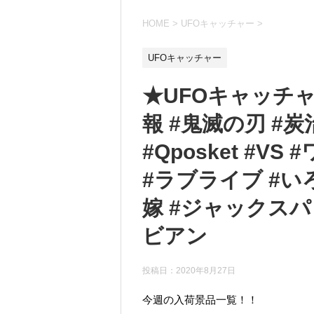
HOME
>
UFOキャッチャー
>
UFOキャッチャー
★UFOキャッチ
報 #鬼滅の刃 #炭治
#Qposket #V
#ラブライブ #い
嫁 #ジャックス
ビアン
投稿日：
2020年8月27日
今週の入荷景品一覧！！