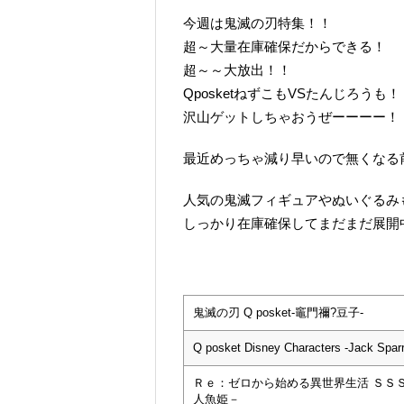
今週は鬼滅の刃特集！！
超～大量在庫確保だからできる！
超～～大放出！！
QposketねずこもVSたんじろうも！
沢山ゲットしちゃおうぜーーーー！
最近めっちゃ減り早いので無くなる前に
人気の鬼滅フィギュアやぬいぐるみ
しっかり在庫確保してまだまだ展開
鬼滅の刃 Q posket-竈門禰?豆子-
Q posket Disney Characters -Jack Spar
Ｒｅ：ゼロから始める異世界生活 ＳＳ
人魚姫－