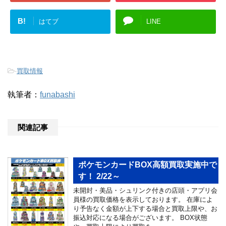
B!
はてブ
LINE
-
買取情報
執筆者：
funabashi
関連記事
ポケモンカードBOX高額買取実施中で
す！ 2/22～
未開封・美品・シュリンク付きの店頭・アプリ会
員様の買取価格を表示しております。 在庫によ
り予告なく金額が上下する場合と買取上限や、お
振込対応になる場合がございます。 BOX状態