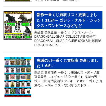
新作一番くじ買取リスト更新しまし
た！ 11/24～ ゴジラ・ナルト・シャン
クス・ワンピースなどなど
商品名 買取金額 一番くじ ドラゴンボール
DRAGONBALL SNAP COLLECT A賞 孫悟空
DRAGONBALL SNAP FIGURE 6000 B賞 孫悟飯
DRAGONBALL S …
鬼滅の刃一番くじ買取表 更新しまし
た！ 6/6～
商品名 買取価格 一番くじ 鬼滅の刃 ～弐～ A賞
冨岡義勇 フィギュア 1210 一番くじ 鬼滅の刃 ～
弐～ B賞 竈門炭治郎 フィギュア 880 一番くじ 鬼
滅の刃 ～弐～ ラストワン賞 ラストワ …