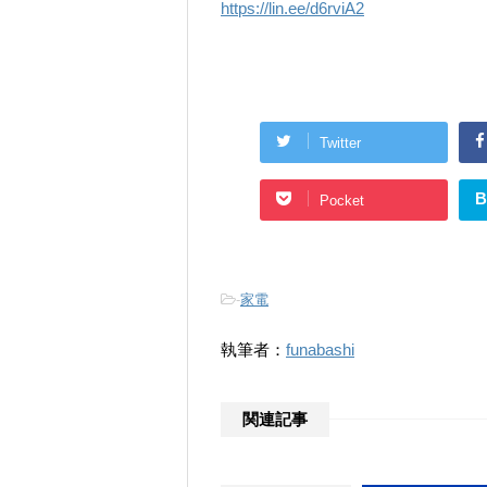
https://lin.ee/d6rviA2
Twitter
B
Pocket
-
家電
執筆者：
funabashi
関連記事