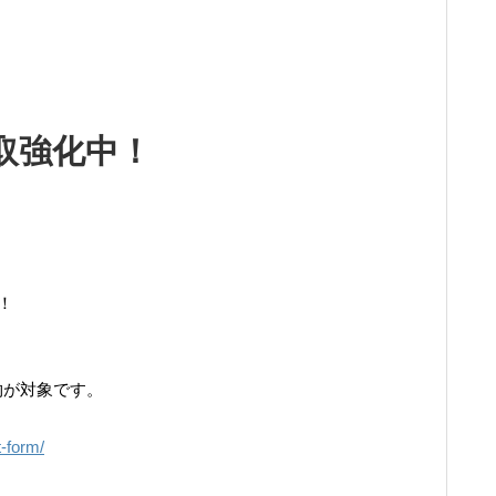
取強化中！
！
物が対象です。
t-form/