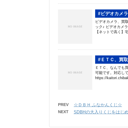
#ビデオカメ
ビデオカメラ、買取
ック♪ ビデオカメ
【ネットで高く】宅
#ＥＴＣ、買
ＥＴＣ、なんでも買
可能です。対応して
https://kaitori.chib
PREV
☆ＤＢＨ ふなかんくじ☆
NEXT
SDBHの大入りくじをはじ