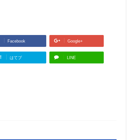
Facebook
Google+
!
はてブ
LINE