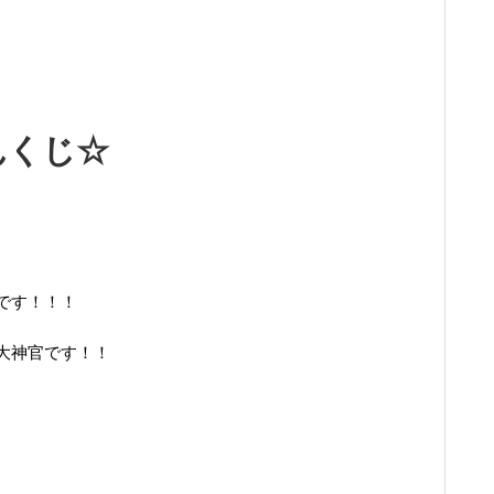
んくじ☆
です！！！
大神官です！！