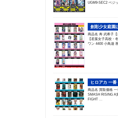
UGM9-SEC2 ベジ
創彩少女庭園ほ
商品名 寿 武希子【
【若葉女子高校・冬
ワン 4400 小鳥遊
ヒロアカ 一番
商品名 買取価格 一番
SMASH RISIN
FIGHT …