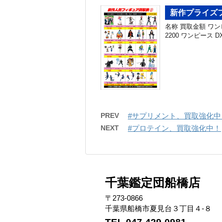
新作プライズフ
名称 買取金額 ワンピー
2200 ワンピース DXF
PREV
#サプリメント、買取強化中
NEXT
#プロテイン、買取強化中！
千葉鑑定団船橋店
〒273-0866
千葉県船橋市夏見台３丁目４-８