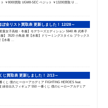
ット ￥8000買取 UGM8-SEC ベジット ￥13200買取 U …
ぼ全リスト買取表 更新しました！ 12/28～
若葉女子高校・冬服】モデラーズエディション 5940 寿 武希子
服】 3520 小鳥遊 暦【水着】ドリーミングスタイル ブラックス
 暦【水着 …
くじ買取表 更新しました！ 2/13～
くじ 僕のヒーローアカデミア FIGHTING HEROES feat.
G A賞 緑谷出久フィギュア 550 一番くじ 僕のヒーローアカデミア