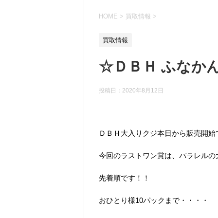
HOME
>
買取情報
>
買取情報
☆ＤＢＨ ふなか
投稿日：
2020年8月12日
ＤＢＨ大入りクジ本日から販売開始
今回のラストワン賞は、パラレルの
先着順です！！
おひとり様10パックまで・・・・