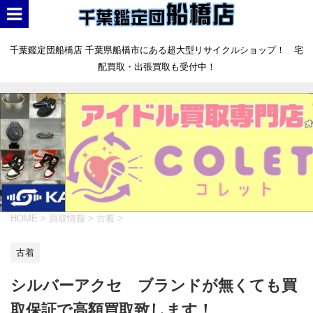
千葉鑑定団船橋店 千葉県船橋市にある超大型リサイクルショップ！ 宅
配買取・出張買取も受付中！
HOME
>
買取情報
>
古着
>
古着
シルバーアクセ ブランドが無くても買
取保証で高額買取致します！