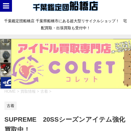
千葉鑑定団船橋店 千葉県船橋市にある超大型リサイクルショップ！ 宅
配買取・出張買取も受付中！
HOME
>
買取情報
>
古着
>
古着
SUPREME 20SSシーズンアイテム強化
買取中！