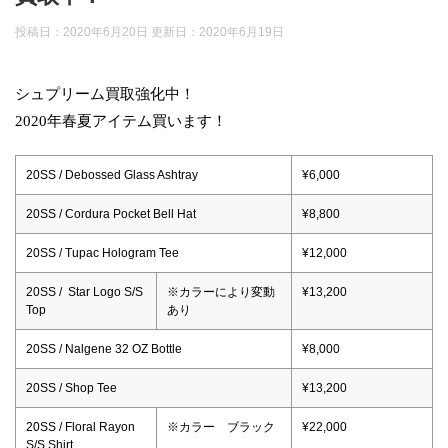
投稿日：2020年6月20日 更新日：
2020年6月19日
シュプリーム買取強化中！
2020年春夏アイテム買います！
20SS / Debossed Glass Ashtray
¥6,000
20SS / Cordura Pocket Bell Hat
¥8,800
20SS / Tupac Hologram Tee
¥12,000
20SS / Star Logo S/S
※カラーにより変動
¥13,200
Top
あり
20SS / Nalgene 32 OZ Bottle
¥8,000
20SS / Shop Tee
¥13,200
20SS / Floral Rayon
※カラー ブラック
¥22,000
S/S Shirt