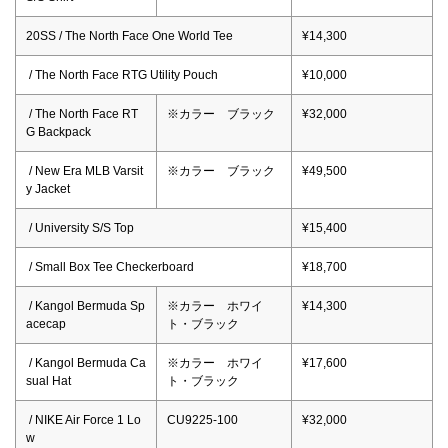
20SS / The North Face One World Tee
¥14,300
/ The North Face RTG Utility Pouch
¥10,000
/ The North Face RT
※カラー ブラック
¥32,000
G Backpack
/ New Era MLB Varsit
※カラー ブラック
¥49,500
y Jacket
/ University S/S Top
¥15,400
/ Small Box Tee Checkerboard
¥18,700
/ Kangol Bermuda Sp
※カラー ホワイ
¥14,300
acecap
ト・ブラック
/ Kangol Bermuda Ca
※カラー ホワイ
¥17,600
sual Hat
ト・ブラック
/ NIKE Air Force 1 Lo
CU9225-100
¥32,000
w