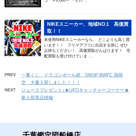
ゴ ￥6,000～ ・その …
NIKEスニーカー、地域NO.1 高価買
取！！
未使用NIKEスニーカーなら、 どこよりも高く買
います！！ フリマアプリに出品する前に ぜひ
お持ちください！ 高価買取がんばります！ 宅
配買取も受け付けていま …
PREV
一番くじ ドラゴンボール超 SMSP BWFC 孫悟
空 大量入荷しました！！！
NEXT
ジュースプレゼント♪★UFOキャッチャーコーナー★
新入荷景品情報
千葉鑑定団船橋店