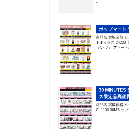
…
ポップマート 
商品名 買取金額 
トボックス 2420
（N～Z） アソート
30 MINUT
ス限定品高価
商品名 買取価格 3
C] 1100 30MS
…