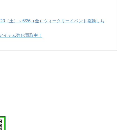
年6/20（土）～6/26（金）ウィークリーイベント発動しち
ズンアイテム強化買取中！