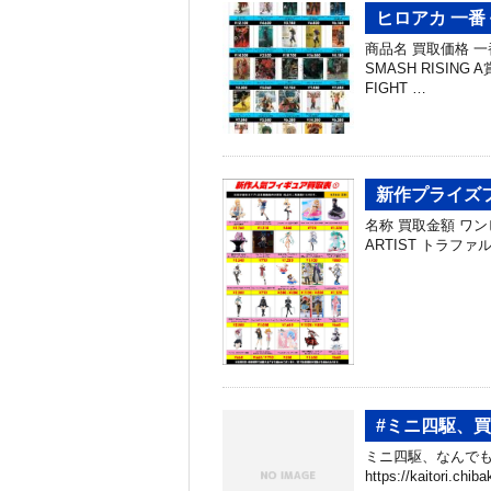
ヒロアカ 一番
商品名 買取価格 一番
SMASH RISIN
FIGHT …
新作プライズフ
名称 買取金額 ワンピー
ARTIST トラファル
#ミニ四駆、
ミニ四駆、なんでも
https://kaitori.c