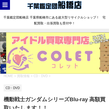
千葉鑑定団船橋店 千葉県船橋市にある超大型リサイクルショップ！ 宅
配買取・出張買取も受付中！
HOME
>
買取情報
>
CD・DVD
>
CD・DVD
機動戦士ガンダムシリーズBlu-ray 高額買
取いたします！！