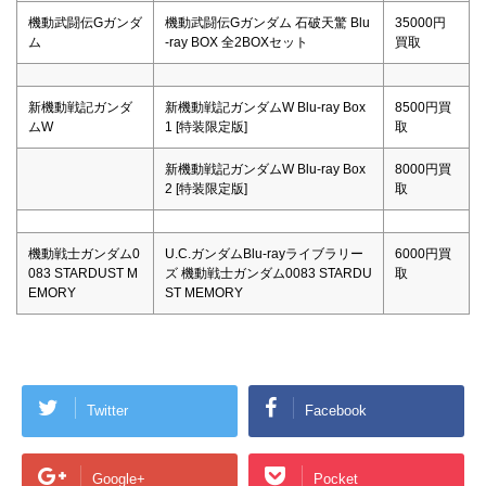
機動武闘伝Gガンダ
機動武闘伝Gガンダム 石破天驚 Blu
35000円
ム
-ray BOX 全2BOXセット
買取
新機動戦記ガンダ
新機動戦記ガンダムW Blu-ray Box
8500円買
ムW
1 [特装限定版]
取
新機動戦記ガンダムW Blu-ray Box
8000円買
2 [特装限定版]
取
機動戦士ガンダム0
U.C.ガンダムBlu-rayライブラリー
6000円買
083 STARDUST M
ズ 機動戦士ガンダム0083 STARDU
取
EMORY
ST MEMORY
Twitter
Facebook
Google+
Pocket