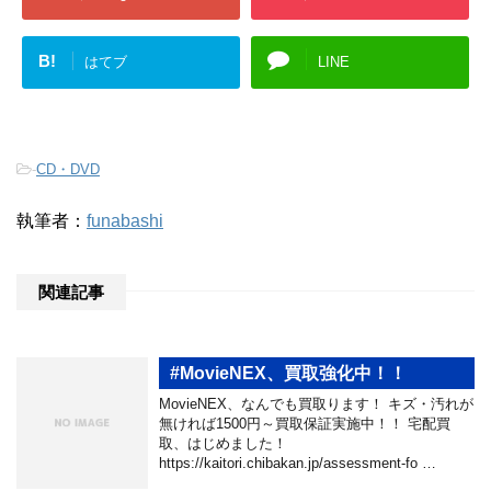
B!
はてブ
LINE
-
CD・DVD
執筆者：
funabashi
関連記事
#MovieNEX、買取強化中！！
MovieNEX、なんでも買取ります！ キズ・汚れが
無ければ1500円～買取保証実施中！！ 宅配買
取、はじめました！
https://kaitori.chibakan.jp/assessment-fo …