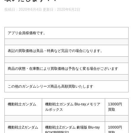
投稿日：2020年6月4日 更新日：
2020年6月2日
アプリ会員様価格です。
表記の買取価格は美品・特典など完品での場合になります。
商品の状態・在庫数により買取価格は予告なく変る場合がございます
この他のガンダムシリーズ商品も高額買取いたします
機動戦士ガンダム
機動戦士ガンダム Blu-rayメモリア
13000円
ルボックス
買取
機動戦士Zガンダム
機動戦士Zガンダム 劇場版 Blu-ray
10000円
BOX[期間限定]
買取