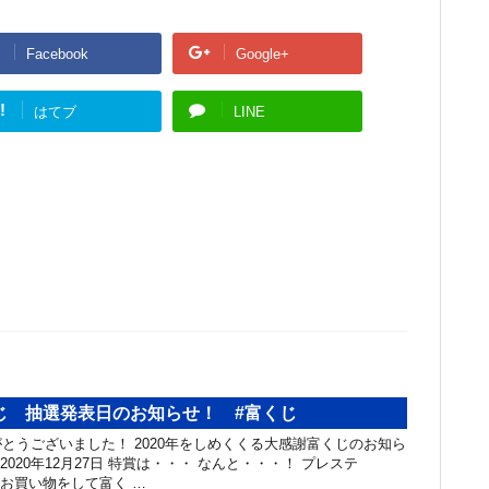
Facebook
Google+
!
はてブ
LINE
じ 抽選発表日のお知らせ！ #富くじ
とうございました！ 2020年をしめくくる大感謝富くじのお知ら
2020年12月27日 特賞は・・・ なんと・・・！ プレステ
でお買い物をして富く …