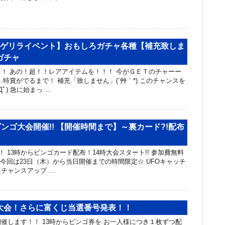
【ゲリライベント】おもしろガチャ各種【補充致しま
ガチャ
！ あの！超！！レアアイテムを！！！ 今がＧＥＴのチャーー
…特賞がでるまで！ 補充「致しません」(´艸｀*) このチャンスを
Дﾟ) 急に始まっ …
ビンゴ大会開催!! 【開催時間まで】～裏カード?!配布
！ 13時からビンゴカード配布！14時大会スタート!! 参加費無料
 今回は23日（木）から当日開催までの時間限定☆ UFOキャッチ
チャンスアップ …
大会！さらに富くじ当選番号発表！！
催します！！ 13時からビンゴ券を お一人様につき１枚ずつ配