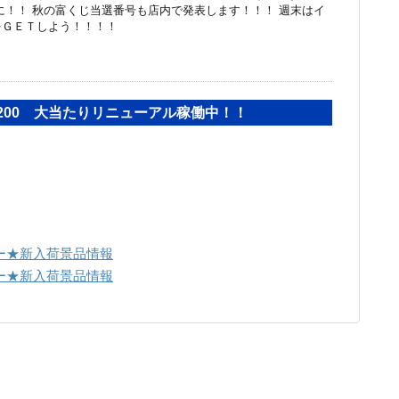
に！！ 秋の富くじ当選番号も店内で発表します！！！ 週末はイ
をＧＥＴしよう！！！！
200 大当たりリニューアル稼働中！！
ー★新入荷景品情報
ー★新入荷景品情報