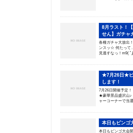
8月ラスト！
せん】ガチャ
各種ガチャ大放出！
ンスッ☆ 何たって
見逃すなっ！m9( ﾟ
★7月26日★
します！
7月26日開催予定！
★豪華景品盛沢山♪
ャーコーナーで当選
本日もビンゴ
本日もビンゴ大会開