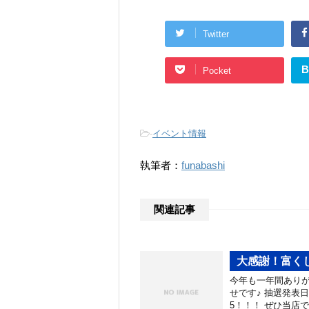
Twitter
B
Pocket
-
イベント情報
執筆者：
funabashi
関連記事
大感謝！富く
今年も一年間ありが
せです♪ 抽選発表日
5！！！ ぜひ当店