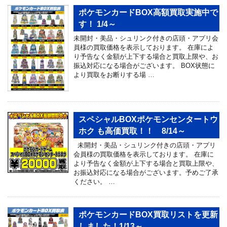
ポケモンカードBOX高額買取実施中で
す！ 1/4～
未開封・美品・シュリンク付きの店頭・アプリ会
員様の買取価格を表示しております。 在庫によ
り予告なく金額が上下する場合と買取上限や、お
振込対応になる場合がございます。 BOX状態に
より買取をお断りする場 …
スペシャルBOXポケモンセンタートウ
ホク も高価買取！！ 8/14～
未開封・美品・シュリンク付きの店頭・アプリ
会員様の買取価格を表示しております。 在庫に
より予告なく金額が上下する場合と買取上限や、
お振込対応になる場合がございます。予めご了承
ください。 …
ポケモンカードBOX買取リストを更新
しました！1/13～