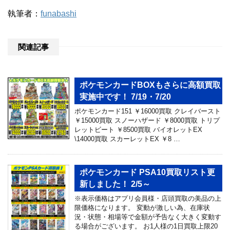
執筆者：
funabashi
関連記事
ポケモンカードBOXもさらに高額買取
実施中です！ 7/19・7/20
ポケモンカード151 ￥16000買取 クレイバースト
￥15000買取 スノーハザード ￥8000買取 トリプ
レットビート ￥8500買取 バイオレットEX
\14000買取 スカーレットEX ￥8 …
ポケモンカード PSA10買取リスト更
新しました！ 2/5～
※表示価格はアプリ会員様・店頭買取の美品の上
限価格になります。 変動が激しい為、在庫状
況・状態・相場等で金額が予告なく大きく変動す
る場合がございます。 お1人様の1日買取上限20