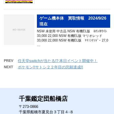
ゲーム機本体 買取情報 2024/9/26
現在
NSW 未使用 中古品 NSW 有機EL版 ﾈｵﾝ/ﾎﾜｲﾄ
33,000 22,000 NSW 有機EL版 マリオレッド
33,000 22,000 NSW 有機EL版 ﾏｲﾆﾝﾃﾝﾄﾞｰ 27,0
…
PREV
任天堂switchが当たる!? 本日イベント開催中！
NEXT
ポケモン!!サトシ２２年目の悲願達成!!
千葉鑑定団船橋店
〒273-0866
千葉県船橋市夏見台３丁目４-８