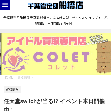
千葉鑑定団船橋店 千葉県船橋市にある超大型リサイクルショップ！ 宅
配買取・出張買取も受付中！
HOME
>
買取情報
>
買取情報
任天堂switchが当る!? イベント本日開催
中！