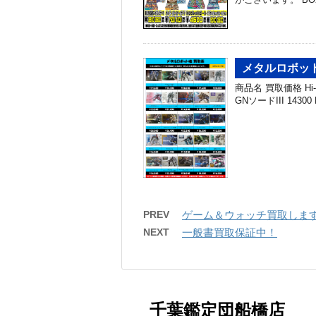
メタルロボット
商品名 買取価格 Hi
GNソードIII 1430
PREV
ゲーム＆ウォッチ買取しま
NEXT
一般書買取保証中！
千葉鑑定団船橋店