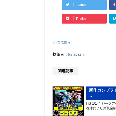
Twitter
B
Pocket
-
買取情報
執筆者：
funabashi
関連記事
新作ガンプラ H
～
HG 1/144 ジ
在庫により買取金