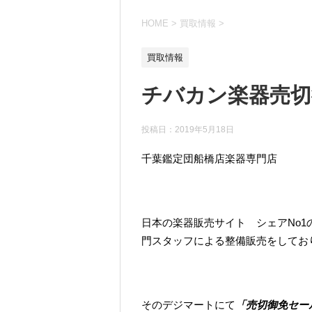
HOME
>
買取情報
>
買取情報
チバカン楽器売切
投稿日：
2019年5月18日
千葉鑑定団船橋店楽器専門店
日本の楽器販売サイト シェアNo1
門スタッフによる整備販売をしてお
そのデジマートにて
「売切御免セー