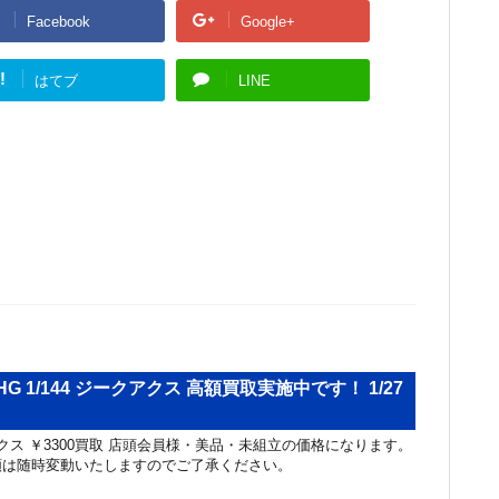
Facebook
Google+
!
はてブ
LINE
G 1/144 ジークアクス 高額買取実施中です！ 1/27
ークアクス ￥3300買取 店頭会員様・美品・未組立の価格になります。
額は随時変動いたしますのでご了承ください。