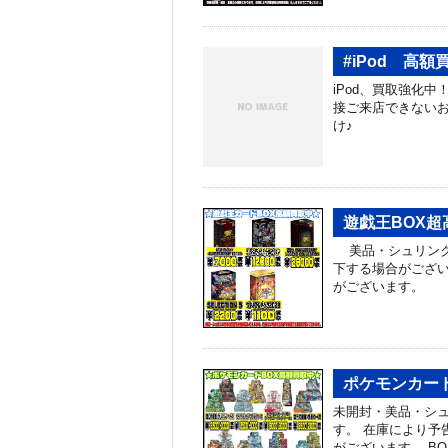
#iPod 高
iPod、買取強化中！
接ご来店できないお
け♪
遊戯王BOX超
美品・シュリンク
下する場合がござ
がございます。
ポケモンカード
未開封・美品・シ
す。 在庫により予
がございます。 B