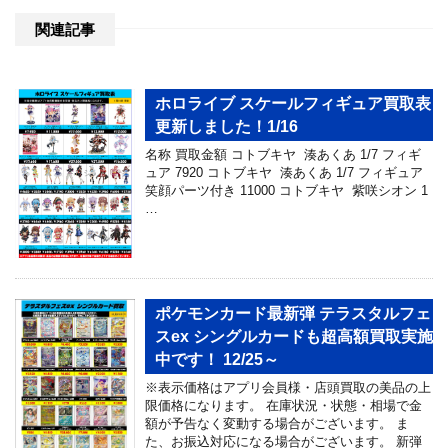
関連記事
ホロライブ スケールフィギュア買取表
更新しました！1/16
名称 買取金額 コトブキヤ 湊あくあ 1/7 フィギ
ュア 7920 コトブキヤ 湊あくあ 1/7 フィギュア
笑顔パーツ付き 11000 コトブキヤ 紫咲シオン 1
…
ポケモンカード最新弾 テラスタルフェ
スex シングルカードも超高額買取実施
中です！ 12/25～
※表示価格はアプリ会員様・店頭買取の美品の上
限価格になります。 在庫状況・状態・相場で金
額が予告なく変動する場合がございます。 ま
た、お振込対応になる場合がございます。 新弾